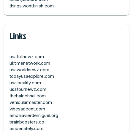
thingsiwontfinish.com
Links
usafullnewz.com
uktimenetwork.com
usaworldnewz.com
todayusaexplore.com
usalocality.com
usafournewz.com
thebalochhal.com
vehicularmaster.com
vibesaccent.com
ampajavierdemiguel.org
brainboosters.co
amberlately.com