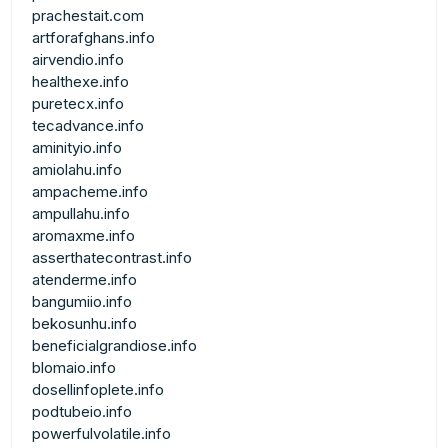
prachestait.com
artforafghans.info
airvendio.info
healthexe.info
puretecx.info
tecadvance.info
aminityio.info
amiolahu.info
ampacheme.info
ampullahu.info
aromaxme.info
asserthatecontrast.info
atenderme.info
bangumiio.info
bekosunhu.info
beneficialgrandiose.info
blomaio.info
dosellinfoplete.info
podtubeio.info
powerfulvolatile.info