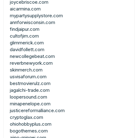
joycebriscoe.com
aicarmina.com
mypartysupplystore.com
annforwisconsin.com
findjaipur.com
cultofjim.com
glimmerick.com
davidfollett.com
newcollegebeat.com
reverbnewyork.com
skinmerch.com
usvisaforum.com
bestmovierulz.com
jagalchi-trade.com
loopersound.com
minapenelope.com
justicereformalliance.com
cryptoglax.com
ohiohobbyplus.com
bogothemes.com
ajino-mingei.com