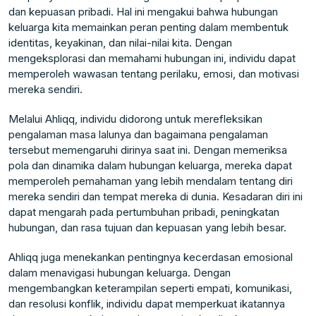
dan kepuasan pribadi. Hal ini mengakui bahwa hubungan
keluarga kita memainkan peran penting dalam membentuk
identitas, keyakinan, dan nilai-nilai kita. Dengan
mengeksplorasi dan memahami hubungan ini, individu dapat
memperoleh wawasan tentang perilaku, emosi, dan motivasi
mereka sendiri.
Melalui Ahliqq, individu didorong untuk merefleksikan
pengalaman masa lalunya dan bagaimana pengalaman
tersebut memengaruhi dirinya saat ini. Dengan memeriksa
pola dan dinamika dalam hubungan keluarga, mereka dapat
memperoleh pemahaman yang lebih mendalam tentang diri
mereka sendiri dan tempat mereka di dunia. Kesadaran diri ini
dapat mengarah pada pertumbuhan pribadi, peningkatan
hubungan, dan rasa tujuan dan kepuasan yang lebih besar.
Ahliqq juga menekankan pentingnya kecerdasan emosional
dalam menavigasi hubungan keluarga. Dengan
mengembangkan keterampilan seperti empati, komunikasi,
dan resolusi konflik, individu dapat memperkuat ikatannya