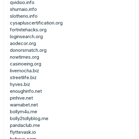
qvidsio.info
shumaio.info
slotherio.info
cysapluscertification.org
fortnitehacks.org
loginsearch.org
aodecor.org
donorsmatch.org
nowtimes.org
casinoeing.org
livemocha.biz
streetlife.biz
hyves.biz
enoughinfo.net
pinhive.net
warnabet.net
bollym4u.me
bolly2tollyblog.me
pandaclub.me
flyttevask.io
byhous.com