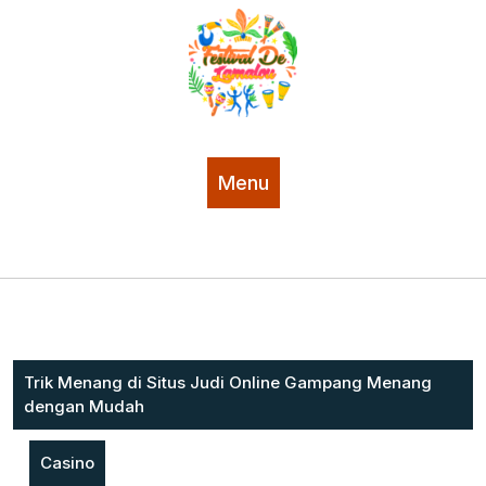
Skip
to
content
Menu
Trik Menang di Situs Judi Online Gampang Menang
dengan Mudah
Casino