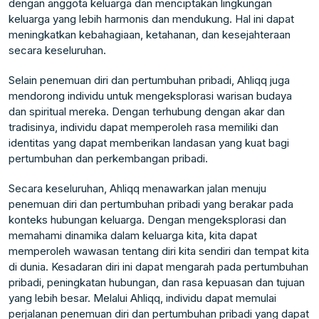
dengan anggota keluarga dan menciptakan lingkungan
keluarga yang lebih harmonis dan mendukung. Hal ini dapat
meningkatkan kebahagiaan, ketahanan, dan kesejahteraan
secara keseluruhan.
Selain penemuan diri dan pertumbuhan pribadi, Ahliqq juga
mendorong individu untuk mengeksplorasi warisan budaya
dan spiritual mereka. Dengan terhubung dengan akar dan
tradisinya, individu dapat memperoleh rasa memiliki dan
identitas yang dapat memberikan landasan yang kuat bagi
pertumbuhan dan perkembangan pribadi.
Secara keseluruhan, Ahliqq menawarkan jalan menuju
penemuan diri dan pertumbuhan pribadi yang berakar pada
konteks hubungan keluarga. Dengan mengeksplorasi dan
memahami dinamika dalam keluarga kita, kita dapat
memperoleh wawasan tentang diri kita sendiri dan tempat kita
di dunia. Kesadaran diri ini dapat mengarah pada pertumbuhan
pribadi, peningkatan hubungan, dan rasa kepuasan dan tujuan
yang lebih besar. Melalui Ahliqq, individu dapat memulai
perjalanan penemuan diri dan pertumbuhan pribadi yang dapat