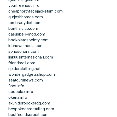
yourfreehost.info
cheapnorthfacejacketsm.com
gurjoshhomes.com
tombradydiet.com
bonthaiclub.com
casusbelli-mod.com
bookplatesociety.com
lebnewsmedia.com
sonosonora.com
linkuusinternasional1.com
friendsroll.com
spiderclothing.net
wondergadgetsshop.com
seatgurunews.com
3net.info
codeplex.info
okena.info
akunidpropokerqq.com
bespokecardetailing.com
bestfriendscredit.com