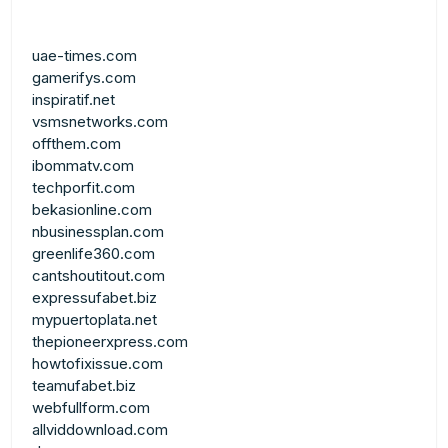
uae-times.com
gamerifys.com
inspiratif.net
vsmsnetworks.com
offthem.com
ibommatv.com
techporfit.com
bekasionline.com
nbusinessplan.com
greenlife360.com
cantshoutitout.com
expressufabet.biz
mypuertoplata.net
thepioneerxpress.com
howtofixissue.com
teamufabet.biz
webfullform.com
allviddownload.com