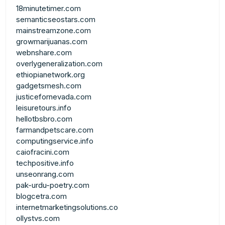
18minutetimer.com
semanticseostars.com
mainstreamzone.com
growmarijuanas.com
webnshare.com
overlygeneralization.com
ethiopianetwork.org
gadgetsmesh.com
justicefornevada.com
leisuretours.info
hellotbsbro.com
farmandpetscare.com
computingservice.info
caiofracini.com
techpositive.info
unseonrang.com
pak-urdu-poetry.com
blogcetra.com
internetmarketingsolutions.co
ollystvs.com