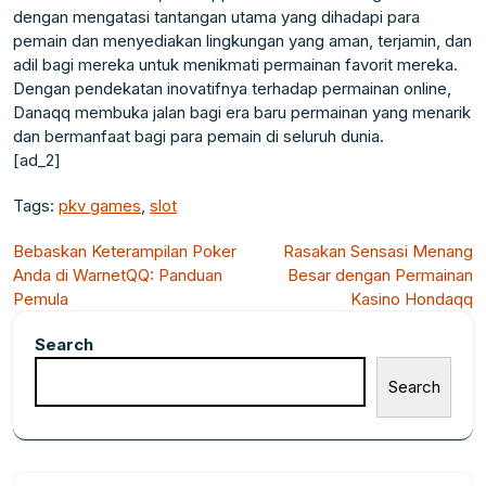
dengan mengatasi tantangan utama yang dihadapi para
pemain dan menyediakan lingkungan yang aman, terjamin, dan
adil bagi mereka untuk menikmati permainan favorit mereka.
Dengan pendekatan inovatifnya terhadap permainan online,
Danaqq membuka jalan bagi era baru permainan yang menarik
dan bermanfaat bagi para pemain di seluruh dunia.
[ad_2]
Tags:
pkv games
,
slot
Post
Bebaskan Keterampilan Poker
Rasakan Sensasi Menang
Anda di WarnetQQ: Panduan
Besar dengan Permainan
navigation
Pemula
Kasino Hondaqq
Search
Search