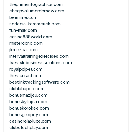
theprimeinfographics.com
cheapvaliumordernow.com
beenime.com
sodecia-kemmerich.com
fun-mak.com
casino888world.com
misterdbnb.com
jkmezcal.com
intervaltrainingexercises.com
tyestylebusinesssolutions.com
royalpoipet.com
thestaurant.com
bestlinktrackingsoftware.com
clublubupoo.com
bonusmazijeu.com
bonuskyfojea.com
bonuskorokee.com
bonusgexipoy.com
casinorelaxluxe.com
clubetechplay.com