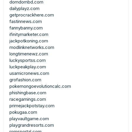
domdombd.com
dailyplayz.com
getprocrackhere.com
fastinnews.com
fannybanny.com
ifinitymarketer.com
jackpotkoning.com
modlinknetworks.com
longtimenewz.com
luckysportss.com
luckpeakplay.com
usamicronews.com
grofashion.com
pokemongoevolutioncalc.com
phishingbase.com
racegamings.com
primejackpotstay.com
pokugaa.com
playvaultgame.com
playgrandresorts.com
romsportal.com