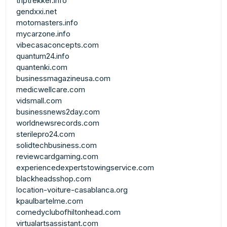
triptrekker.info
gendxxi.net
motomasters.info
mycarzone.info
vibecasaconcepts.com
quantum24.info
quantenki.com
businessmagazineusa.com
medicwellcare.com
vidsmall.com
businessnews2day.com
worldnewsrecords.com
sterilepro24.com
solidtechbusiness.com
reviewcardgaming.com
experiencedexpertstowingservice.com
blackheadsshop.com
location-voiture-casablanca.org
kpaulbartelme.com
comedyclubofhiltonhead.com
virtualartsassistant.com