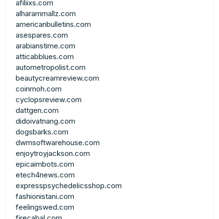
afiliixs.com
alharammallz.com
americanbulletins.com
asespares.com
arabianstime.com
atticabblues.com
autometropolist.com
beautycreamreview.com
coinmoh.com
cyclopsreview.com
dattgen.com
didoivatnang.com
dogsbarks.com
dwmsoftwarehouse.com
enjoytroyjackson.com
epicaimbots.com
etech4news.com
expresspsychedelicsshop.com
fashionistani.com
feelingswed.com
firecabal.com