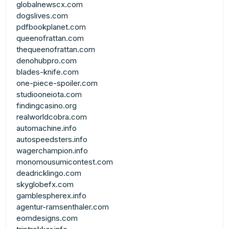
globalnewscx.com
dogslives.com
pdfbookplanet.com
queenofrattan.com
thequeenofrattan.com
denohubpro.com
blades-knife.com
one-piece-spoiler.com
studiooneiota.com
findingcasino.org
realworldcobra.com
automachine.info
autospeedsters.info
wagerchampion.info
monomousumicontest.com
deadricklingo.com
skyglobefx.com
gamblespherex.info
agentur-ramsenthaler.com
eomdesigns.com