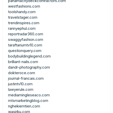
panamacitydeckcontractors.com
westfashions.com
toolshandy.com
travelstager.com
trendinspires.com
rannyephul.com
reportradar360.com
swaggyfashion.com
taraftariumtv10.com
questionquery.com
bodybuildinglegend.com
brilliant-nails.com
dandr-photography.com
dokteroce.com
journal-francais.com
justintv10.com
lawyerule.com
mediamingleseaco.com
mtsmarketingblog.com
nghekiemtien.com
wasirku.com