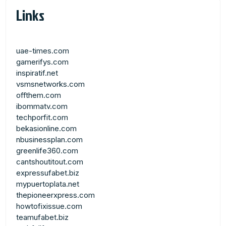
Links
uae-times.com
gamerifys.com
inspiratif.net
vsmsnetworks.com
offthem.com
ibommatv.com
techporfit.com
bekasionline.com
nbusinessplan.com
greenlife360.com
cantshoutitout.com
expressufabet.biz
mypuertoplata.net
thepioneerxpress.com
howtofixissue.com
teamufabet.biz