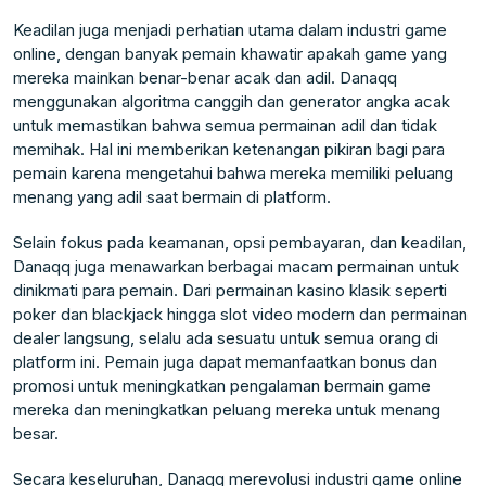
Keadilan juga menjadi perhatian utama dalam industri game
online, dengan banyak pemain khawatir apakah game yang
mereka mainkan benar-benar acak dan adil. Danaqq
menggunakan algoritma canggih dan generator angka acak
untuk memastikan bahwa semua permainan adil dan tidak
memihak. Hal ini memberikan ketenangan pikiran bagi para
pemain karena mengetahui bahwa mereka memiliki peluang
menang yang adil saat bermain di platform.
Selain fokus pada keamanan, opsi pembayaran, dan keadilan,
Danaqq juga menawarkan berbagai macam permainan untuk
dinikmati para pemain. Dari permainan kasino klasik seperti
poker dan blackjack hingga slot video modern dan permainan
dealer langsung, selalu ada sesuatu untuk semua orang di
platform ini. Pemain juga dapat memanfaatkan bonus dan
promosi untuk meningkatkan pengalaman bermain game
mereka dan meningkatkan peluang mereka untuk menang
besar.
Secara keseluruhan, Danaqq merevolusi industri game online