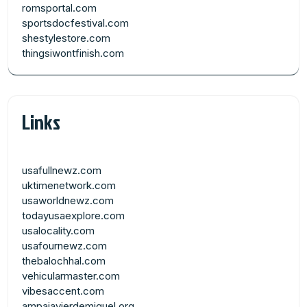
romsportal.com
sportsdocfestival.com
shestylestore.com
thingsiwontfinish.com
Links
usafullnewz.com
uktimenetwork.com
usaworldnewz.com
todayusaexplore.com
usalocality.com
usafournewz.com
thebalochhal.com
vehicularmaster.com
vibesaccent.com
ampajavierdemiguel.org