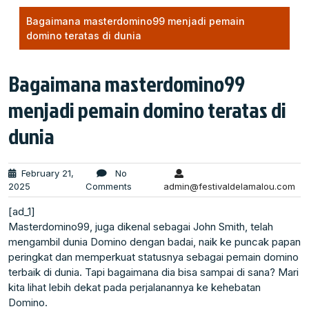
Bagaimana masterdomino99 menjadi pemain
domino teratas di dunia
Bagaimana masterdomino99
menjadi pemain domino teratas di
dunia
February 21,
No
2025
Comments
admin@festivaldelamalou.com
[ad_1]
Masterdomino99, juga dikenal sebagai John Smith, telah
mengambil dunia Domino dengan badai, naik ke puncak papan
peringkat dan memperkuat statusnya sebagai pemain domino
terbaik di dunia. Tapi bagaimana dia bisa sampai di sana? Mari
kita lihat lebih dekat pada perjalanannya ke kehebatan
Domino.