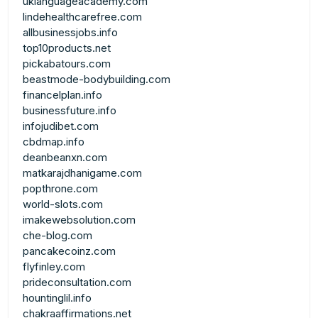
uklanguageacademy.com
lindehealthcarefree.com
allbusinessjobs.info
top10products.net
pickabatours.com
beastmode-bodybuilding.com
financelplan.info
businessfuture.info
infojudibet.com
cbdmap.info
deanbeanxn.com
matkarajdhanigame.com
popthrone.com
world-slots.com
imakewebsolution.com
che-blog.com
pancakecoinz.com
flyfinley.com
prideconsultation.com
hountinglil.info
chakraaffirmations.net