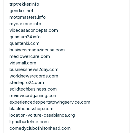
triptrekker.info
gendxxi.net
motomasters.info
mycarzone.info
vibecasaconcepts.com
quantum24.info
quantenki.com
businessmagazineusa.com
medicwellcare.com
vidsmall.com
businessnews2day.com
worldnewsrecords.com
sterilepro24.com
solidtechbusiness.com
reviewcardgaming.com
experiencedexpertstowingservice.com
blackheadsshop.com
location-voiture-casablanca.org
kpaulbartelme.com
comedyclubofhiltonhead.com