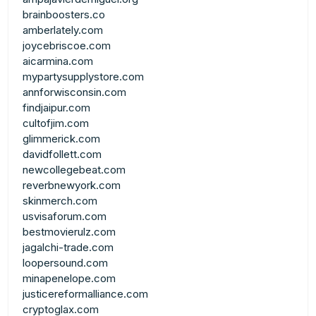
brainboosters.co
amberlately.com
joycebriscoe.com
aicarmina.com
mypartysupplystore.com
annforwisconsin.com
findjaipur.com
cultofjim.com
glimmerick.com
davidfollett.com
newcollegebeat.com
reverbnewyork.com
skinmerch.com
usvisaforum.com
bestmovierulz.com
jagalchi-trade.com
loopersound.com
minapenelope.com
justicereformalliance.com
cryptoglax.com