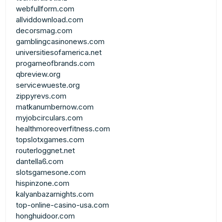
webfullform.com
allviddownload.com
decorsmag.com
gamblingcasinonews.com
universitiesofamerica.net
progameofbrands.com
qbreview.org
servicewueste.org
zippyrevs.com
matkanumbernow.com
myjobcirculars.com
healthmoreoverfitness.com
topslotxgames.com
routerloggnet.net
dantella6.com
slotsgamesone.com
hispinzone.com
kalyanbazarnights.com
top-online-casino-usa.com
honghuidoor.com