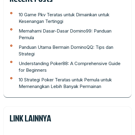
10 Game Pkv Teratas untuk Dimainkan untuk
Kesenangan Tertinggi
Memahami Dasar-Dasar Domino99: Panduan
Pemula
Panduan Utama Bermain DominoQQ: Tips dan
Strategi
Understanding Poker88: A Comprehensive Guide
for Beginners
10 Strategi Poker Teratas untuk Pemula untuk
Memenangkan Lebih Banyak Permainan
LINK LAINNYA