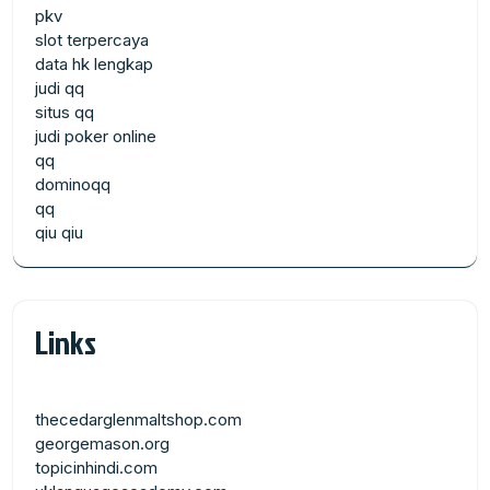
pkv
slot terpercaya
data hk lengkap
judi qq
situs qq
judi poker online
qq
dominoqq
qq
qiu qiu
Links
thecedarglenmaltshop.com
georgemason.org
topicinhindi.com