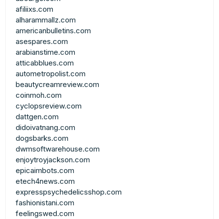
afiliixs.com
alharammallz.com
americanbulletins.com
asespares.com
arabianstime.com
atticabblues.com
autometropolist.com
beautycreamreview.com
coinmoh.com
cyclopsreview.com
dattgen.com
didoivatnang.com
dogsbarks.com
dwmsoftwarehouse.com
enjoytroyjackson.com
epicaimbots.com
etech4news.com
expresspsychedelicsshop.com
fashionistani.com
feelingswed.com