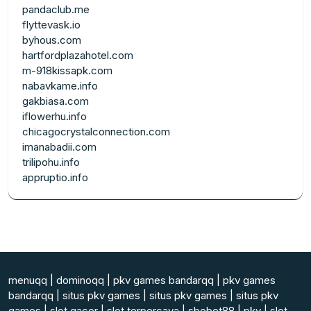
pandaclub.me
flyttevask.io
byhous.com
hartfordplazahotel.com
m-918kissapk.com
nabavkame.info
gakbiasa.com
iflowerhu.info
chicagocrystalconnection.com
imanabadii.com
trilipohu.info
appruptio.info
menuqq
|
dominoqq
|
pkv games bandarqq
|
pkv games
bandarqq
|
situs pkv games
|
situs pkv games
|
situs pkv
games
|
slot gacor
|
slot terpercaya
|
sbobet88
|
pkv
|
slot