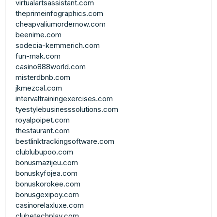
virtualartsassistant.com
theprimeinfographics.com
cheapvaliumordernow.com
beenime.com
sodecia-kemmerich.com
fun-mak.com
casino888world.com
misterdbnb.com
jkmezcal.com
intervaltrainingexercises.com
tyestylebusinesssolutions.com
royalpoipet.com
thestaurant.com
bestlinktrackingsoftware.com
clublubupoo.com
bonusmazijeu.com
bonuskyfojea.com
bonuskorokee.com
bonusgexipoy.com
casinorelaxluxe.com
clubetechplay.com