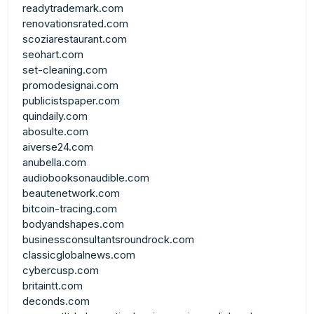
readytrademark.com
renovationsrated.com
scoziarestaurant.com
seohart.com
set-cleaning.com
promodesignai.com
publicistspaper.com
quindaily.com
abosulte.com
aiverse24.com
anubella.com
audiobooksonaudible.com
beautenetwork.com
bitcoin-tracing.com
bodyandshapes.com
businessconsultantsroundrock.com
classicglobalnews.com
cybercusp.com
britaintt.com
deconds.com