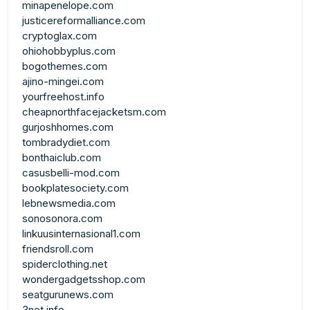
minapenelope.com
justicereformalliance.com
cryptoglax.com
ohiohobbyplus.com
bogothemes.com
ajino-mingei.com
yourfreehost.info
cheapnorthfacejacketsm.com
gurjoshhomes.com
tombradydiet.com
bonthaiclub.com
casusbelli-mod.com
bookplatesociety.com
lebnewsmedia.com
sonosonora.com
linkuusinternasional1.com
friendsroll.com
spiderclothing.net
wondergadgetsshop.com
seatgurunews.com
3net.info