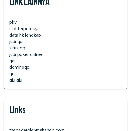
LINK LAINNYA
pkv
slot terpercaya
data hk lengkap
judi qq
situs qq
judi poker online
qq
dominoqq
qq
qiu qiu
Links
thecedarglenmaltshop.com