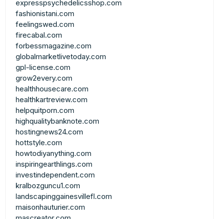
expresspsychedelicsshop.com
fashionistani.com
feelingswed.com
firecabal.com
forbessmagazine.com
globalmarketlivetoday.com
gpl-license.com
grow2every.com
healthhousecare.com
healthkartreview.com
helpquitporn.com
highqualitybanknote.com
hostingnews24.com
hottstyle.com
howtodiyanything.com
inspiringearthlings.com
investindependent.com
kralbozguncu1.com
landscapinggainesvillefl.com
maisonhauturier.com
mascreator.com