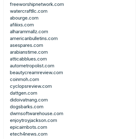
freeworshipnetwork.com
watercraftllc.com
abourge.com
afiliixs.com
alharammallz.com
americanbulletins.com
asespares.com
arabianstime.com
atticabblues.com
autometropolist.com
beautycreamreview.com
coinmoh.com
cyclopsreview.com
dattgen.com
didoivatnang.com
dogsbarks.com
dwmsoftwarehouse.com
enjoytroyjackson.com
epicaimbots.com
etech4news.com