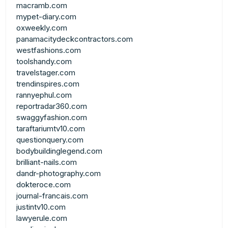
macramb.com
mypet-diary.com
oxweekly.com
panamacitydeckcontractors.com
westfashions.com
toolshandy.com
travelstager.com
trendinspires.com
rannyephul.com
reportradar360.com
swaggyfashion.com
taraftariumtv10.com
questionquery.com
bodybuildinglegend.com
brilliant-nails.com
dandr-photography.com
dokteroce.com
journal-francais.com
justintv10.com
lawyerule.com