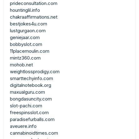
prideconsultation.com
hountinglil.info
chakraaffirmations.net
bestjokes4u.com
lustgurgaon.com
geniejaar.com
bobbyslot.com
11placemoulin.com
mintz360.com
mohob.net
weightlossprodigy.com
smarttechyinfo.com
digitalnotebook.org
maxualguru.com
bongdasuncity.com
slot-pachi.com
freespinsslot.com
paradisefurballs.com
aveuere.info
cannabinoidtimes.com