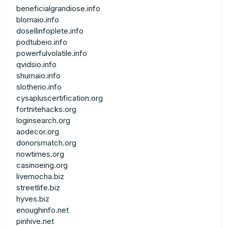
beneficialgrandiose.info
blomaio.info
dosellinfoplete.info
podtubeio.info
powerfulvolatile.info
qvidsio.info
shumaio.info
slotherio.info
cysapluscertification.org
fortnitehacks.org
loginsearch.org
aodecor.org
donorsmatch.org
nowtimes.org
casinoeing.org
livemocha.biz
streetlife.biz
hyves.biz
enoughinfo.net
pinhive.net