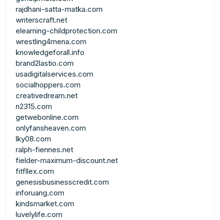
rajdhani-satta-matka.com
writerscraft.net
elearning-childprotection.com
wrestling4mena.com
knowledgeforall.info
brand2lastio.com
usadigitalservices.com
socialhoppers.com
creativedream.net
n2315.com
getwebonline.com
onlyfansheaven.com
lky08.com
ralph-fiennes.net
fielder-maximum-discount.net
fitfllex.com
genesisbusinesscredit.com
inforuang.com
kindsmarket.com
luvelylife.com