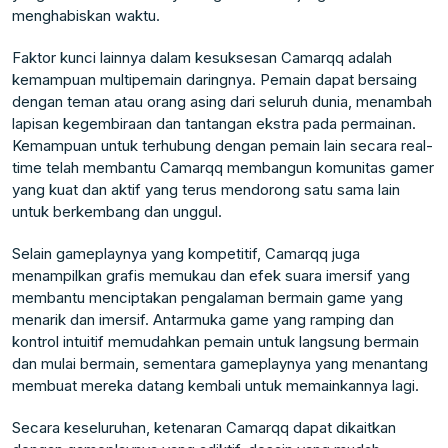
menghabiskan waktu.
Faktor kunci lainnya dalam kesuksesan Camarqq adalah
kemampuan multipemain daringnya. Pemain dapat bersaing
dengan teman atau orang asing dari seluruh dunia, menambah
lapisan kegembiraan dan tantangan ekstra pada permainan.
Kemampuan untuk terhubung dengan pemain lain secara real-
time telah membantu Camarqq membangun komunitas gamer
yang kuat dan aktif yang terus mendorong satu sama lain
untuk berkembang dan unggul.
Selain gameplaynya yang kompetitif, Camarqq juga
menampilkan grafis memukau dan efek suara imersif yang
membantu menciptakan pengalaman bermain game yang
menarik dan imersif. Antarmuka game yang ramping dan
kontrol intuitif memudahkan pemain untuk langsung bermain
dan mulai bermain, sementara gameplaynya yang menantang
membuat mereka datang kembali untuk memainkannya lagi.
Secara keseluruhan, ketenaran Camarqq dapat dikaitkan