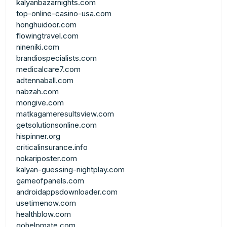
kalyanbazarnights.com
top-online-casino-usa.com
honghuidoor.com
flowingtravel.com
nineniki.com
brandiospecialists.com
medicalcare7.com
adtennaball.com
nabzah.com
mongive.com
matkagameresultsview.com
getsolutionsonline.com
hispinner.org
criticalinsurance.info
nokariposter.com
kalyan-guessing-nightplay.com
gameofpanels.com
androidappsdownloader.com
usetimenow.com
healthblow.com
gohelpmate.com