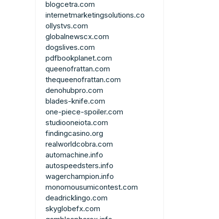
blogcetra.com
internetmarketingsolutions.co
ollystvs.com
globalnewscx.com
dogslives.com
pdfbookplanet.com
queenofrattan.com
thequeenofrattan.com
denohubpro.com
blades-knife.com
one-piece-spoiler.com
studiooneiota.com
findingcasino.org
realworldcobra.com
automachine.info
autospeedsters.info
wagerchampion.info
monomousumicontest.com
deadricklingo.com
skyglobefx.com