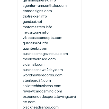
gamblespherex.info
agentur-ramsenthaler.com
eomdesigns.com
triptrekker.info
gendxxi.net
motomasters.info
mycarzone.info
vibecasaconcepts.com
quantum24.info
quantenki.com
businessmagazineusa.com
medicwellcare.com
vidsmall.com
businessnews2day.com
worldnewsrecords.com
sterilepro24.com
solidtechbusiness.com
reviewcardgaming.com
experiencedexpertstowingservi
ce.com
blackheadsshop.com