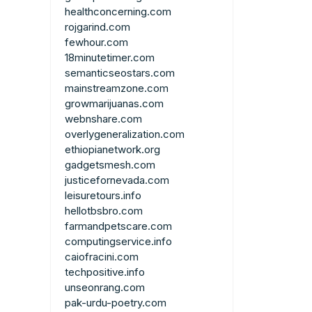
healthconcerning.com
rojgarind.com
fewhour.com
18minutetimer.com
semanticseostars.com
mainstreamzone.com
growmarijuanas.com
webnshare.com
overlygeneralization.com
ethiopianetwork.org
gadgetsmesh.com
justicefornevada.com
leisuretours.info
hellotbsbro.com
farmandpetscare.com
computingservice.info
caiofracini.com
techpositive.info
unseonrang.com
pak-urdu-poetry.com