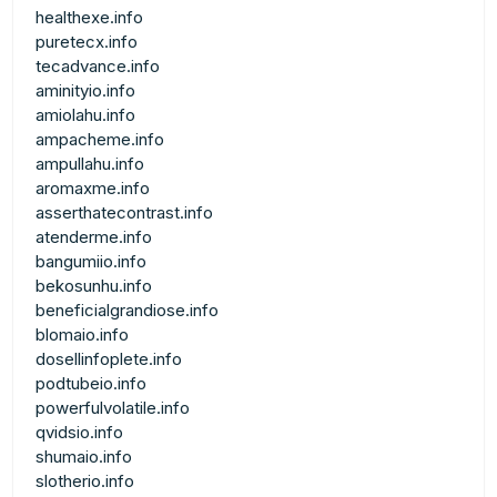
healthexe.info
puretecx.info
tecadvance.info
aminityio.info
amiolahu.info
ampacheme.info
ampullahu.info
aromaxme.info
asserthatecontrast.info
atenderme.info
bangumiio.info
bekosunhu.info
beneficialgrandiose.info
blomaio.info
dosellinfoplete.info
podtubeio.info
powerfulvolatile.info
qvidsio.info
shumaio.info
slotherio.info