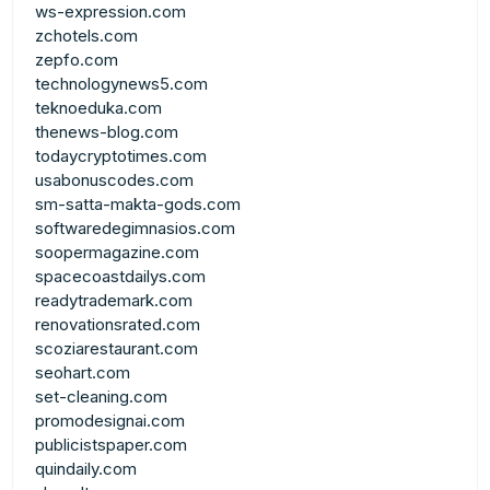
ws-expression.com
zchotels.com
zepfo.com
technologynews5.com
teknoeduka.com
thenews-blog.com
todaycryptotimes.com
usabonuscodes.com
sm-satta-makta-gods.com
softwaredegimnasios.com
soopermagazine.com
spacecoastdailys.com
readytrademark.com
renovationsrated.com
scoziarestaurant.com
seohart.com
set-cleaning.com
promodesignai.com
publicistspaper.com
quindaily.com