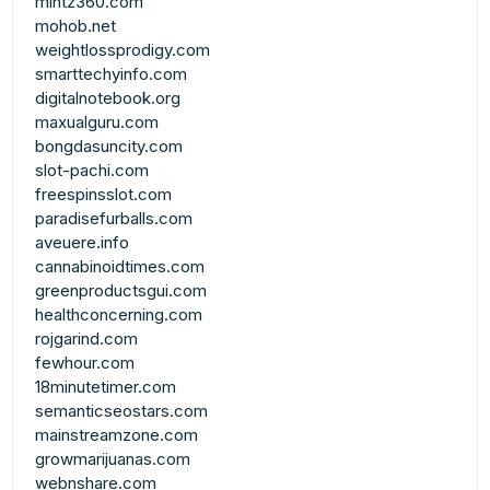
mintz360.com
mohob.net
weightlossprodigy.com
smarttechyinfo.com
digitalnotebook.org
maxualguru.com
bongdasuncity.com
slot-pachi.com
freespinsslot.com
paradisefurballs.com
aveuere.info
cannabinoidtimes.com
greenproductsgui.com
healthconcerning.com
rojgarind.com
fewhour.com
18minutetimer.com
semanticseostars.com
mainstreamzone.com
growmarijuanas.com
webnshare.com