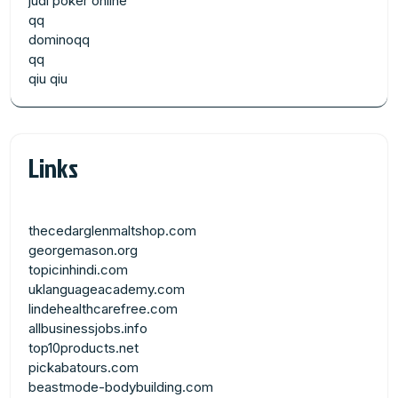
judi poker online
qq
dominoqq
qq
qiu qiu
Links
thecedarglenmaltshop.com
georgemason.org
topicinhindi.com
uklanguageacademy.com
lindehealthcarefree.com
allbusinessjobs.info
top10products.net
pickabatours.com
beastmode-bodybuilding.com