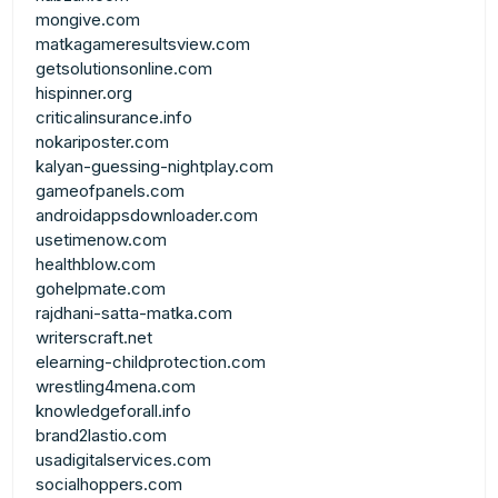
mongive.com
matkagameresultsview.com
getsolutionsonline.com
hispinner.org
criticalinsurance.info
nokariposter.com
kalyan-guessing-nightplay.com
gameofpanels.com
androidappsdownloader.com
usetimenow.com
healthblow.com
gohelpmate.com
rajdhani-satta-matka.com
writerscraft.net
elearning-childprotection.com
wrestling4mena.com
knowledgeforall.info
brand2lastio.com
usadigitalservices.com
socialhoppers.com