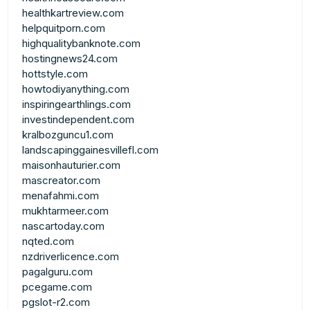
healthkartreview.com
helpquitporn.com
highqualitybanknote.com
hostingnews24.com
hottstyle.com
howtodiyanything.com
inspiringearthlings.com
investindependent.com
kralbozguncu1.com
landscapinggainesvillefl.com
maisonhauturier.com
mascreator.com
menafahmi.com
mukhtarmeer.com
nascartoday.com
nqted.com
nzdriverlicence.com
pagalguru.com
pcegame.com
pgslot-r2.com