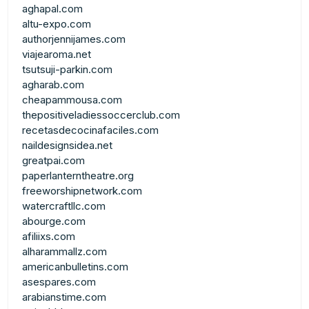
aghapal.com
altu-expo.com
authorjennijames.com
viajearoma.net
tsutsuji-parkin.com
agharab.com
cheapammousa.com
thepositiveladiessoccerclub.com
recetasdecocinafaciles.com
naildesignsidea.net
greatpai.com
paperlanterntheatre.org
freeworshipnetwork.com
watercraftllc.com
abourge.com
afiliixs.com
alharammallz.com
americanbulletins.com
asespares.com
arabianstime.com