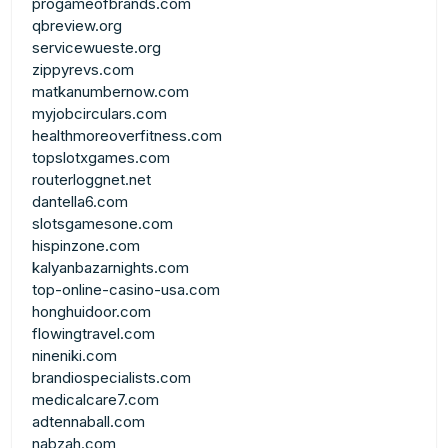
progameofbrands.com
qbreview.org
servicewueste.org
zippyrevs.com
matkanumbernow.com
myjobcirculars.com
healthmoreoverfitness.com
topslotxgames.com
routerloggnet.net
dantella6.com
slotsgamesone.com
hispinzone.com
kalyanbazarnights.com
top-online-casino-usa.com
honghuidoor.com
flowingtravel.com
nineniki.com
brandiospecialists.com
medicalcare7.com
adtennaball.com
nabzah.com