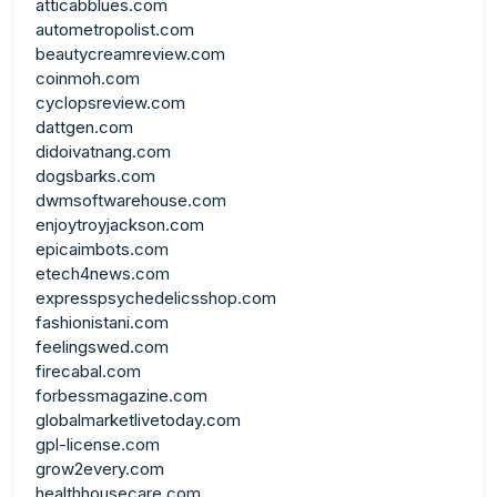
atticabblues.com
autometropolist.com
beautycreamreview.com
coinmoh.com
cyclopsreview.com
dattgen.com
didoivatnang.com
dogsbarks.com
dwmsoftwarehouse.com
enjoytroyjackson.com
epicaimbots.com
etech4news.com
expresspsychedelicsshop.com
fashionistani.com
feelingswed.com
firecabal.com
forbessmagazine.com
globalmarketlivetoday.com
gpl-license.com
grow2every.com
healthhousecare.com