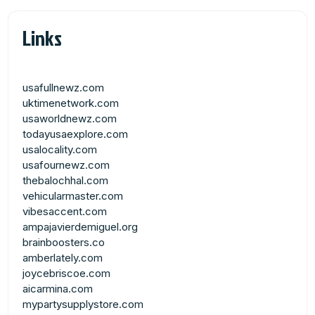
Links
usafullnewz.com
uktimenetwork.com
usaworldnewz.com
todayusaexplore.com
usalocality.com
usafournewz.com
thebalochhal.com
vehicularmaster.com
vibesaccent.com
ampajavierdemiguel.org
brainboosters.co
amberlately.com
joycebriscoe.com
aicarmina.com
mypartysupplystore.com