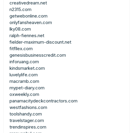
creativedream.net
n2315.com
getwebonline.com
onlyfansheaven.com
lky08.com
ralph-fiennes.net
fielder-maximum-discount.net
fitfllex.com
genesisbusinesscredit.com
inforuang.com
kindsmarket.com
luvelylife.com
macramb.com
mypet-diary.com
oxweekly.com
panamacitydeckcontractors.com
westfashions.com
toolshandy.com
travelstager.com
trendinspires.com