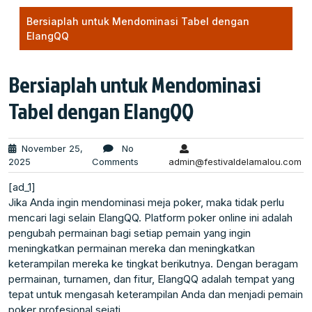
Bersiaplah untuk Mendominasi Tabel dengan
ElangQQ
Bersiaplah untuk Mendominasi
Tabel dengan ElangQQ
November 25,
No
2025
Comments
admin@festivaldelamalou.com
[ad_1]
Jika Anda ingin mendominasi meja poker, maka tidak perlu
mencari lagi selain ElangQQ. Platform poker online ini adalah
pengubah permainan bagi setiap pemain yang ingin
meningkatkan permainan mereka dan meningkatkan
keterampilan mereka ke tingkat berikutnya. Dengan beragam
permainan, turnamen, dan fitur, ElangQQ adalah tempat yang
tepat untuk mengasah keterampilan Anda dan menjadi pemain
poker profesional sejati.