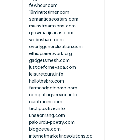
fewhour.com
18minutetimer.com
semanticseostars.com
mainstreamzone.com
growmarijuanas.com
webnshare.com
overlygeneralization.com
ethiopianetwork.org
gadgetsmesh.com
justicefornevada.com
leisuretours.info
hellotbsbro.com
farmandpetscare.com
computingservice.info
caiofracini.com
techpositive.info
unseonrang.com
pak-urdu-poetry.com
blogcetra.com
internetmarketingsolutions.co