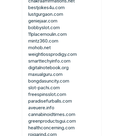
chakraaffirmations.net
bestjokes4u.com
lustgurgaon.com
geniejaar.com
bobbyslot.com
11placemoulin.com
mintz360.com
mohob.net
weightlossprodigy.com
smarttechyinfo.com
digitalnotebook.org
maxualguru.com
bongdasuncity.com
slot-pachi.com
freespinsslot.com
paradisefurballs.com
aveuere.info
cannabinoidtimes.com
greenproductsgui.com
healthconcerning.com
rojgarind.com