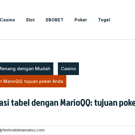
Casino
Slot
SBOBET
Poker
Togel
g Menang dengan Mudah
Casino
n MarioQQ: tujuan poker Anda
si tabel dengan MarioQQ: tujuan pok
festivaldelamalou.com