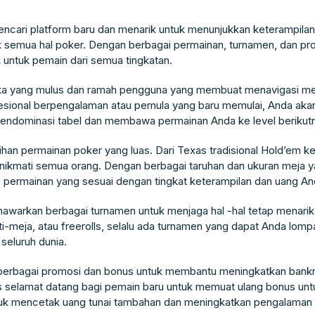
cari platform baru dan menarik untuk menunjukkan keterampila
tuk semua hal poker. Dengan berbagai permainan, turnamen, dan pr
 untuk pemain dari semua tingkatan.
a yang mulus dan ramah pengguna yang membuat menavigasi mel
esional berpengalaman atau pemula yang baru memulai, Anda aka
ndominasi tabel dan membawa permainan Anda ke level berikut
lihan permainan poker yang luas. Dari Texas tradisional Hold’em k
inikmati semua orang. Dengan berbagai taruhan dan ukuran meja 
ermainan yang sesuai dengan tingkat keterampilan dan uang An
nawarkan berbagai turnamen untuk menjaga hal -hal tetap menarik
i-meja, atau freerolls, selalu ada turnamen yang dapat Anda lomp
seluruh dunia.
 berbagai promosi dan bonus untuk membantu meningkatkan bankr
s selamat datang bagi pemain baru untuk memuat ulang bonus unt
tuk mencetak uang tunai tambahan dan meningkatkan pengalaman