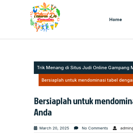
Skip
to
content
Home
Trik Menang di Situs Judi Online Gampan
Bersiaplah untuk mendominasi tabel denga
Bersiaplah untuk mendomina
Anda
March 20, 2025
No Comments
admin@