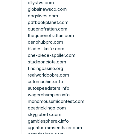
ollystvs.com
globalnewscx.com
dogslives.com
pdfbookplanet.com
queenofrattan.com
thequeenofrattan.com
denohubpro.com
blades-knife.com
one-piece-spoiler.com
studiooneiota.com
findingcasino.org
realworldcobra.com
automachine.info
autospeedsters.info
wagerchampion.info
monomousumicontest.com
deadricklingo.com
skyglobefx.com
gamblespherex.info
agentur-ramsenthaler.com