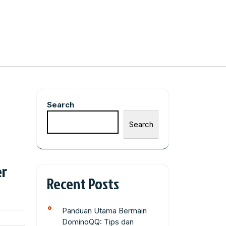
Search
Search
er
Recent Posts
Panduan Utama Bermain
DominoQQ: Tips dan