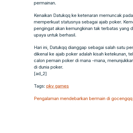
permainan.
Kenaikan Datukqq ke ketenaran memuncak pada 
memperkuat statusnya sebagai ajaib poker. Keme
pengingat akan kemungkinan tak terbatas yang
upaya untuk berhasil.
Hari ini, Datukqq dianggap sebagai salah satu pe
dikenal ke ajaib poker adalah kisah ketekunan, te
calon pemain poker di mana -mana, menunjukkan 
di dunia poker.
[ad_2]
Tags:
pkv games
Post
Pengalaman mendebarkan bermain di gocengqq
navigation