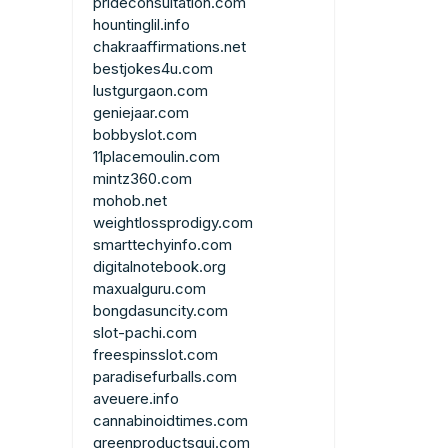
prideconsultation.com
hountinglil.info
chakraaffirmations.net
bestjokes4u.com
lustgurgaon.com
geniejaar.com
bobbyslot.com
11placemoulin.com
mintz360.com
mohob.net
weightlossprodigy.com
smarttechyinfo.com
digitalnotebook.org
maxualguru.com
bongdasuncity.com
slot-pachi.com
freespinsslot.com
paradisefurballs.com
aveuere.info
cannabinoidtimes.com
greenproductsgui.com