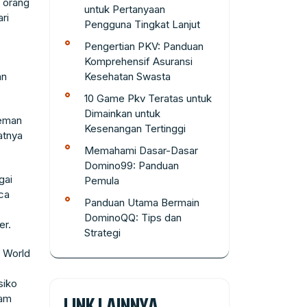
n orang
untuk Pertanyaan
ri
Pengguna Tingkat Lanjut
Pengertian PKV: Panduan
Komprehensif Asuransi
an
Kesehatan Swasta
10 Game Pkv Teratas untuk
Dimainkan untuk
teman
Kesenangan Tertinggi
atnya
Memahami Dasar-Dasar
Domino99: Panduan
gai
Pemula
ca
Panduan Utama Bermain
DominoQQ: Tips dan
er.
Strategi
i World
siko
LINK LAINNYA
lam