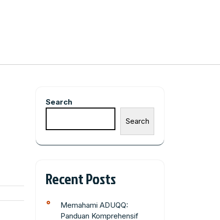
Search
Search
Recent Posts
Memahami ADUQQ:
Panduan Komprehensif