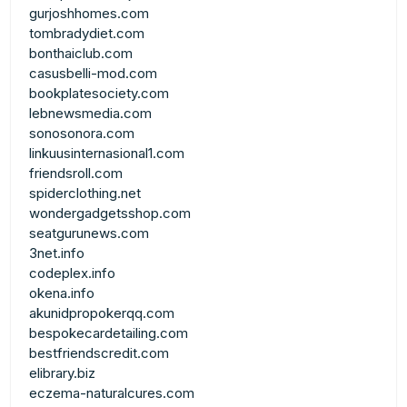
gurjoshhomes.com
tombradydiet.com
bonthaiclub.com
casusbelli-mod.com
bookplatesociety.com
lebnewsmedia.com
sonosonora.com
linkuusinternasional1.com
friendsroll.com
spiderclothing.net
wondergadgetsshop.com
seatgurunews.com
3net.info
codeplex.info
okena.info
akunidpropokerqq.com
bespokecardetailing.com
bestfriendscredit.com
elibrary.biz
eczema-naturalcures.com