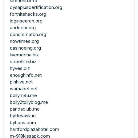
slotherio.info
cysapluscertification.org
fortnitehacks.org
loginsearch.org
aodecor.org
donorsmatch.org
nowtimes.org
casinoeing.org
livemocha.biz
streetlife.biz
hyves.biz
enoughinfo.net
pinhive.net
warnabet.net
bollym4u.me
bolly2tollyblog.me
pandaclub.me
flyttevask.io
byhous.com
hartfordplazahotel.com
m-918kissapk.com