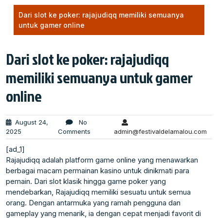
Dari slot ke poker: rajajudiqq memiliki semuanya
untuk gamer online
Dari slot ke poker: rajajudiqq
memiliki semuanya untuk gamer
online
August 24,
No
2025
Comments
admin@festivaldelamalou.com
[ad_1]
Rajajudiqq adalah platform game online yang menawarkan
berbagai macam permainan kasino untuk dinikmati para
pemain. Dari slot klasik hingga game poker yang
mendebarkan, Rajajudiqq memiliki sesuatu untuk semua
orang. Dengan antarmuka yang ramah pengguna dan
gameplay yang menarik, ia dengan cepat menjadi favorit di