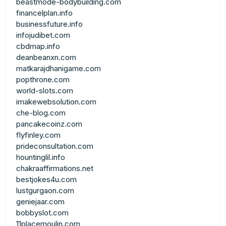
beastmode-bodybuilding.com
financelplan.info
businessfuture.info
infojudibet.com
cbdmap.info
deanbeanxn.com
matkarajdhanigame.com
popthrone.com
world-slots.com
imakewebsolution.com
che-blog.com
pancakecoinz.com
flyfinley.com
prideconsultation.com
hountinglil.info
chakraaffirmations.net
bestjokes4u.com
lustgurgaon.com
geniejaar.com
bobbyslot.com
11placemoulin.com