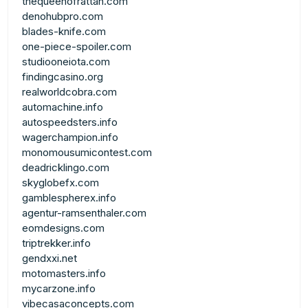
thequeenofrattan.com
denohubpro.com
blades-knife.com
one-piece-spoiler.com
studiooneiota.com
findingcasino.org
realworldcobra.com
automachine.info
autospeedsters.info
wagerchampion.info
monomousumicontest.com
deadricklingo.com
skyglobefx.com
gamblespherex.info
agentur-ramsenthaler.com
eomdesigns.com
triptrekker.info
gendxxi.net
motomasters.info
mycarzone.info
vibecasaconcepts.com