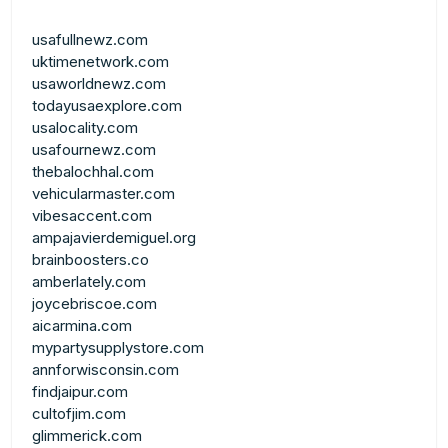
usafullnewz.com
uktimenetwork.com
usaworldnewz.com
todayusaexplore.com
usalocality.com
usafournewz.com
thebalochhal.com
vehicularmaster.com
vibesaccent.com
ampajavierdemiguel.org
brainboosters.co
amberlately.com
joycebriscoe.com
aicarmina.com
mypartysupplystore.com
annforwisconsin.com
findjaipur.com
cultofjim.com
glimmerick.com