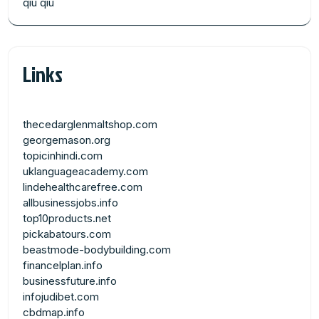
qiu qiu
Links
thecedarglenmaltshop.com
georgemason.org
topicinhindi.com
uklanguageacademy.com
lindehealthcarefree.com
allbusinessjobs.info
top10products.net
pickabatours.com
beastmode-bodybuilding.com
financelplan.info
businessfuture.info
infojudibet.com
cbdmap.info