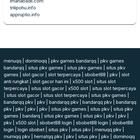
imanabadii.com
trilipohu.info
appruptio.info
menuqq
|
dominoqq
|
pkv games bandarqq
|
pkv games
bandarqq
|
situs pkv games
|
situs pkv games
|
situs pkv
games
|
slot gacor
|
slot terpercaya
|
sbobet88
|
pkv
|
slot
anti rungkat
|
slot gacor hari ini
|
x500 slot
|
situs slot
terpercaya
|
situs slot gacor
|
x500 slot
|
situs slot terpercaya
|
situs slot gacor
|
situs slot terpercaya
|
situs pkv games
|
bandarqq pkv
|
pkv
|
bandarqq pkv
|
bandarqq pkv
|
bandarqq
pkv
|
pkv
|
pkv
|
pkv
|
situs pkv games
|
situs pkv
|
situs pkv
games
|
bandarq
|
situs pkv games
|
situs pkv
|
pkv
|
pkv
|
pkv
|
x500 slot
|
sbobet88 login
|
sbobet88 login
|
sbobet88
login
|
login sbobet
|
situs pkv
|
situs pkv
|
menuqq pkv
|
murniqq pkv
|
hematqq pkv
|
pkv
|
situs pkv
|
pkv
|
dominoqq