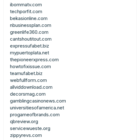
ibommatv.com
techporfit.com
bekasionline.com
nbusinessplan.com
greenlife360.com
cantshoutitout.com
expressufabet.biz
mypuertoplata.net
thepioneerxpress.com
howtofixissue.com
teamufabet.biz
webfullform.com
allviddownload.com
decorsmag.com
gamblingcasinonews.com
universitiesofamerica.net
progameofbrands.com
qbreview.org
servicewueste.org
zippyrevs.com