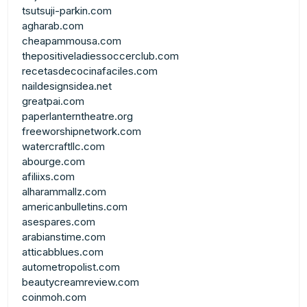
tsutsuji-parkin.com
agharab.com
cheapammousa.com
thepositiveladiessoccerclub.com
recetasdecocinafaciles.com
naildesignsidea.net
greatpai.com
paperlanterntheatre.org
freeworshipnetwork.com
watercraftllc.com
abourge.com
afiliixs.com
alharammallz.com
americanbulletins.com
asespares.com
arabianstime.com
atticabblues.com
autometropolist.com
beautycreamreview.com
coinmoh.com