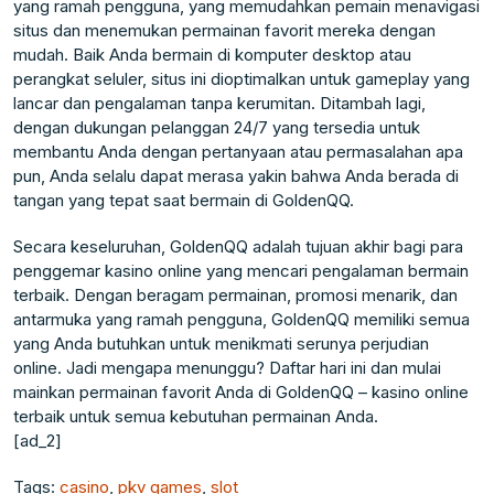
yang ramah pengguna, yang memudahkan pemain menavigasi
situs dan menemukan permainan favorit mereka dengan
mudah. Baik Anda bermain di komputer desktop atau
perangkat seluler, situs ini dioptimalkan untuk gameplay yang
lancar dan pengalaman tanpa kerumitan. Ditambah lagi,
dengan dukungan pelanggan 24/7 yang tersedia untuk
membantu Anda dengan pertanyaan atau permasalahan apa
pun, Anda selalu dapat merasa yakin bahwa Anda berada di
tangan yang tepat saat bermain di GoldenQQ.
Secara keseluruhan, GoldenQQ adalah tujuan akhir bagi para
penggemar kasino online yang mencari pengalaman bermain
terbaik. Dengan beragam permainan, promosi menarik, dan
antarmuka yang ramah pengguna, GoldenQQ memiliki semua
yang Anda butuhkan untuk menikmati serunya perjudian
online. Jadi mengapa menunggu? Daftar hari ini dan mulai
mainkan permainan favorit Anda di GoldenQQ – kasino online
terbaik untuk semua kebutuhan permainan Anda.
[ad_2]
Tags:
casino
,
pkv games
,
slot