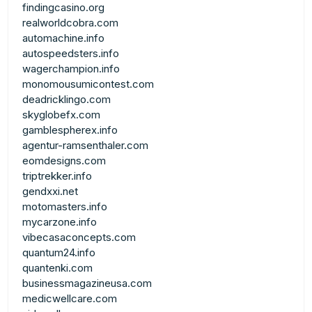
findingcasino.org
realworldcobra.com
automachine.info
autospeedsters.info
wagerchampion.info
monomousumicontest.com
deadricklingo.com
skyglobefx.com
gamblespherex.info
agentur-ramsenthaler.com
eomdesigns.com
triptrekker.info
gendxxi.net
motomasters.info
mycarzone.info
vibecasaconcepts.com
quantum24.info
quantenki.com
businessmagazineusa.com
medicwellcare.com