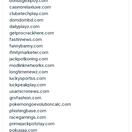
bonusgexipoy.com
casinorelaxluxe.com
clubetechplay.com
domdombd.com
dailyplayz.com
getprocrackhere.com
fastinnews.com
fannybanny.com
ifinitymarketer.com
jackpotkoning.com
modlinknetworks.com
longtimenewz.com
luckysportss.com
luckpeakplay.com
usamicronews.com
grofashion.com
pokemongoevolutioncalc.com
phishingbase.com
racegamings.com
primejackpotstay.com
pokugaa.com