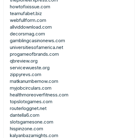
howtofixissue.com
teamufabet.biz
webfullform.com
allviddownload.com
decorsmag.com
gamblingcasinonews.com
universitiesofamerica.net
progameofbrands.com
qbreview.org
servicewueste.org
zippyrevs.com
matkanumbernow.com
myjobcirculars.com
healthmoreoverfitness.com
topslotxgames.com
routerloggnet.net
dantella6.com
slotsgamesone.com
hispinzone.com
kalyanbazarnights.com