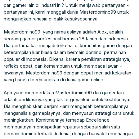
dari gamer lain di industri ini? Untuk menjawab pertanyaan -
pertanyaan ini, kami menggali dunia Masterdomino99 untuk
mengungkap rahasia di balik kesuksesannya.
Masterdomino99, yang nama aslinya adalah Alex, adalah
seorang gamer profesional berusia 28 tahun dari Indonesia.
Dia pertama kali menjadi terkenal di komunitas game dengan
keterampilan luar biasa dalam bermain domino, permainan
populer di Indonesia. Dikenal karena pemikiran strategisnya,
refleks cepat, dan kemampuan untuk membaca lawan -
lawannya, Masterdomino99 dengan cepat menjadi kekuatan
yang harus diperhitungkan di dunia game online.
Apa yang membedakan Masterdomino99 dari gamer lain
adalah dedikasinya yang tak tergoyahkan untuk keahliannya.
Dia menghabiskan berjam -jam mengasah keterampilannya,
menganalisis gameplaynya, dan menyusun strategi cara untuk
meningkatkan. Komitmennya terhadap Excellence
membuatnya mendapatkan reputasi sebagai salah satu
pemain domino terbaik di dunia, dengan banyak kemenangan