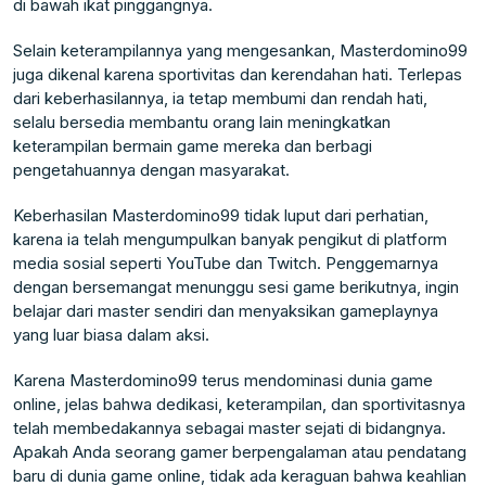
di bawah ikat pinggangnya.
Selain keterampilannya yang mengesankan, Masterdomino99
juga dikenal karena sportivitas dan kerendahan hati. Terlepas
dari keberhasilannya, ia tetap membumi dan rendah hati,
selalu bersedia membantu orang lain meningkatkan
keterampilan bermain game mereka dan berbagi
pengetahuannya dengan masyarakat.
Keberhasilan Masterdomino99 tidak luput dari perhatian,
karena ia telah mengumpulkan banyak pengikut di platform
media sosial seperti YouTube dan Twitch. Penggemarnya
dengan bersemangat menunggu sesi game berikutnya, ingin
belajar dari master sendiri dan menyaksikan gameplaynya
yang luar biasa dalam aksi.
Karena Masterdomino99 terus mendominasi dunia game
online, jelas bahwa dedikasi, keterampilan, dan sportivitasnya
telah membedakannya sebagai master sejati di bidangnya.
Apakah Anda seorang gamer berpengalaman atau pendatang
baru di dunia game online, tidak ada keraguan bahwa keahlian