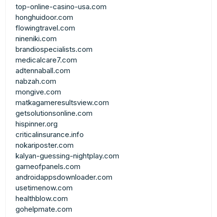
top-online-casino-usa.com
honghuidoor.com
flowingtravel.com
nineniki.com
brandiospecialists.com
medicalcare7.com
adtennaball.com
nabzah.com
mongive.com
matkagameresultsview.com
getsolutionsonline.com
hispinner.org
criticalinsurance.info
nokariposter.com
kalyan-guessing-nightplay.com
gameofpanels.com
androidappsdownloader.com
usetimenow.com
healthblow.com
gohelpmate.com