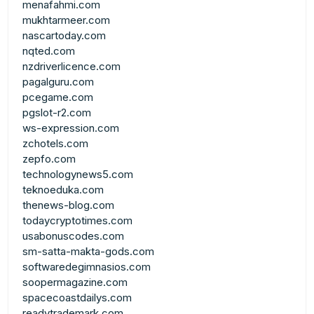
menafahmi.com
mukhtarmeer.com
nascartoday.com
nqted.com
nzdriverlicence.com
pagalguru.com
pcegame.com
pgslot-r2.com
ws-expression.com
zchotels.com
zepfo.com
technologynews5.com
teknoeduka.com
thenews-blog.com
todaycryptotimes.com
usabonuscodes.com
sm-satta-makta-gods.com
softwaredegimnasios.com
soopermagazine.com
spacecoastdailys.com
readytrademark.com