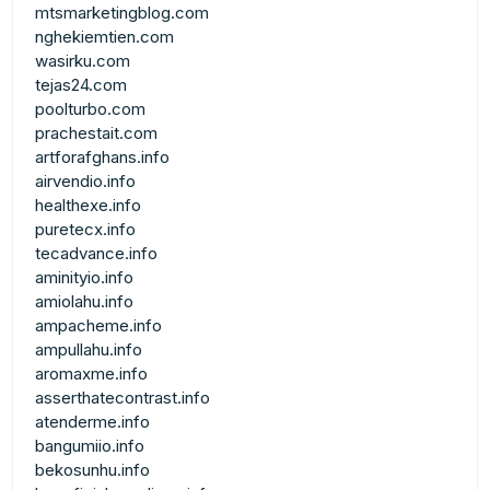
mtsmarketingblog.com
nghekiemtien.com
wasirku.com
tejas24.com
poolturbo.com
prachestait.com
artforafghans.info
airvendio.info
healthexe.info
puretecx.info
tecadvance.info
aminityio.info
amiolahu.info
ampacheme.info
ampullahu.info
aromaxme.info
asserthatecontrast.info
atenderme.info
bangumiio.info
bekosunhu.info