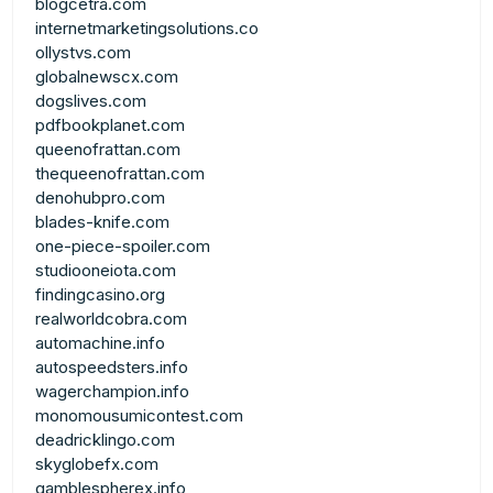
blogcetra.com
internetmarketingsolutions.co
ollystvs.com
globalnewscx.com
dogslives.com
pdfbookplanet.com
queenofrattan.com
thequeenofrattan.com
denohubpro.com
blades-knife.com
one-piece-spoiler.com
studiooneiota.com
findingcasino.org
realworldcobra.com
automachine.info
autospeedsters.info
wagerchampion.info
monomousumicontest.com
deadricklingo.com
skyglobefx.com
gamblespherex.info