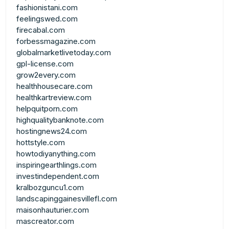
fashionistani.com
feelingswed.com
firecabal.com
forbessmagazine.com
globalmarketlivetoday.com
gpl-license.com
grow2every.com
healthhousecare.com
healthkartreview.com
helpquitporn.com
highqualitybanknote.com
hostingnews24.com
hottstyle.com
howtodiyanything.com
inspiringearthlings.com
investindependent.com
kralbozguncu1.com
landscapinggainesvillefl.com
maisonhauturier.com
mascreator.com