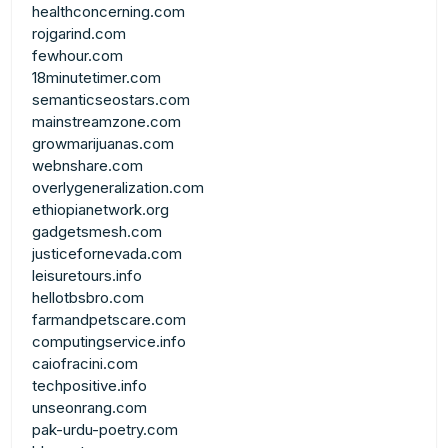
healthconcerning.com
rojgarind.com
fewhour.com
18minutetimer.com
semanticseostars.com
mainstreamzone.com
growmarijuanas.com
webnshare.com
overlygeneralization.com
ethiopianetwork.org
gadgetsmesh.com
justicefornevada.com
leisuretours.info
hellotbsbro.com
farmandpetscare.com
computingservice.info
caiofracini.com
techpositive.info
unseonrang.com
pak-urdu-poetry.com