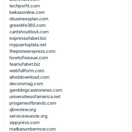
techporfit.com
bekasionline.com
nbusinessplan.com
greenlife360.com
cantshoutitout.com
expressufabet.biz
mypuertoplata.net
thepioneerxpress.com
howtofixissue.com
teamufabet.biz
webfullform.com
allviddownload.com
decorsmag.com
gamblingcasinonews.com
universitiesofamerica.net
progameofbrands.com
qbreview.org
servicewueste.org
zippyrevs.com
matkanumbernow.com