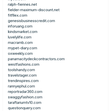
ralph-fiennes.net
fielder-maximum-discount.net
fitfllex.com
genesisbusinesscredit.com
inforuang.com
kindsmarket.com
luvelylife.com
macramb.com
mypet-diary.com
oxweekly.com
panamacitydeckcontractors.com
westfashions.com
toolshandy.com
travelstager.com
trendinspires.com
rannyephul.com
reportradar360.com
swaggyfashion.com
taraftariumtv10.com
questionquery.com