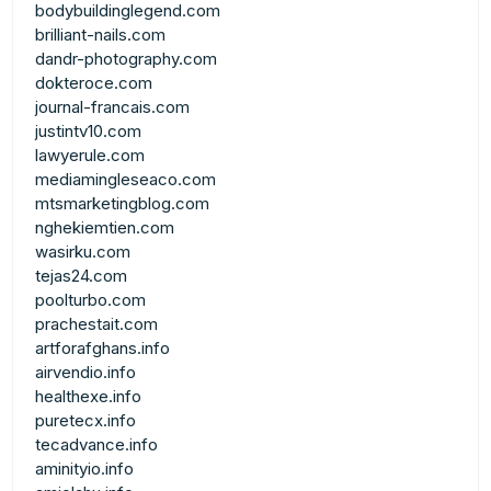
bodybuildinglegend.com
brilliant-nails.com
dandr-photography.com
dokteroce.com
journal-francais.com
justintv10.com
lawyerule.com
mediamingleseaco.com
mtsmarketingblog.com
nghekiemtien.com
wasirku.com
tejas24.com
poolturbo.com
prachestait.com
artforafghans.info
airvendio.info
healthexe.info
puretecx.info
tecadvance.info
aminityio.info