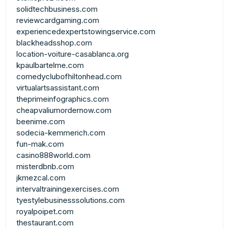
solidtechbusiness.com
reviewcardgaming.com
experiencedexpertstowingservice.com
blackheadsshop.com
location-voiture-casablanca.org
kpaulbartelme.com
comedyclubofhiltonhead.com
virtualartsassistant.com
theprimeinfographics.com
cheapvaliumordernow.com
beenime.com
sodecia-kemmerich.com
fun-mak.com
casino888world.com
misterdbnb.com
jkmezcal.com
intervaltrainingexercises.com
tyestylebusinesssolutions.com
royalpoipet.com
thestaurant.com