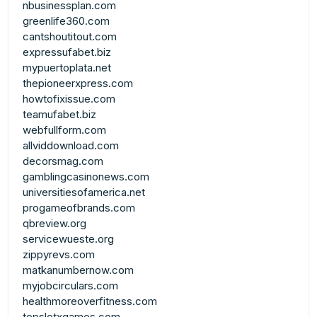
nbusinessplan.com
greenlife360.com
cantshoutitout.com
expressufabet.biz
mypuertoplata.net
thepioneerxpress.com
howtofixissue.com
teamufabet.biz
webfullform.com
allviddownload.com
decorsmag.com
gamblingcasinonews.com
universitiesofamerica.net
progameofbrands.com
qbreview.org
servicewueste.org
zippyrevs.com
matkanumbernow.com
myjobcirculars.com
healthmoreoverfitness.com
topslotxgames.com