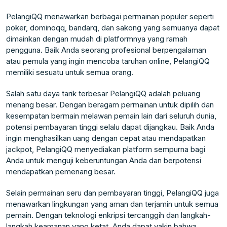
PelangiQQ menawarkan berbagai permainan populer seperti
poker, dominoqq, bandarq, dan sakong yang semuanya dapat
dimainkan dengan mudah di platformnya yang ramah
pengguna. Baik Anda seorang profesional berpengalaman
atau pemula yang ingin mencoba taruhan online, PelangiQQ
memiliki sesuatu untuk semua orang.
Salah satu daya tarik terbesar PelangiQQ adalah peluang
menang besar. Dengan beragam permainan untuk dipilih dan
kesempatan bermain melawan pemain lain dari seluruh dunia,
potensi pembayaran tinggi selalu dapat dijangkau. Baik Anda
ingin menghasilkan uang dengan cepat atau mendapatkan
jackpot, PelangiQQ menyediakan platform sempurna bagi
Anda untuk menguji keberuntungan Anda dan berpotensi
mendapatkan pemenang besar.
Selain permainan seru dan pembayaran tinggi, PelangiQQ juga
menawarkan lingkungan yang aman dan terjamin untuk semua
pemain. Dengan teknologi enkripsi tercanggih dan langkah-
langkah keamanan yang ketat, Anda dapat yakin bahwa