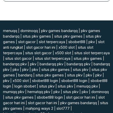
menuqq
|
dominoqq
|
pkv games bandarqq
|
pkv games
bandarqq
|
situs pkv games
|
situs pkv games
|
situs pkv
games
|
slot gacor
|
slot terpercaya
|
sbobet88
|
pkv
|
slot
anti rungkat
|
slot gacor hari ini
|
x500 slot
|
situs slot
terpercaya
|
situs slot gacor
|
x500 slot
|
situs slot terpercaya
|
situs slot gacor
|
situs slot terpercaya
|
situs pkv games
|
bandarqq pkv
|
pkv
|
bandarqq pkv
|
bandarqq pkv
|
bandarqq
pkv
|
pkv
|
pkv
|
pkv
|
situs pkv games
|
situs pkv
|
situs pkv
games
|
bandarq
|
situs pkv games
|
situs pkv
|
pkv
|
pkv
|
pkv
|
x500 slot
|
sbobet88 login
|
sbobet88 login
|
sbobet88
login
|
login sbobet
|
situs pkv
|
situs pkv
|
menuqq pkv
|
murniqq pkv
|
hematqq pkv
|
pkv
|
situs pkv
|
pkv
|
dominoqq
|
situs pkv games
|
sbobet88 login
|
slot gacor hari ini
|
slot
gacor hari ini
|
slot gacor hari ini
|
pkv games bandarqq
|
situs
pkv games
|
mahjong ways 2
|
slot777
|