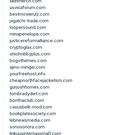
skinmerch.com
usvisaforum.com
bestmovierulz.com
jagalchi-trade.com
loopersound.com
minapenelope.com
justicereformalliance.com
cryptoglax.com
ohiohobbyplus.com
bogothemes.com
ajino-mingei.com
yourfreehost.info
cheapnorthfacejacketsm.com
gurjoshhomes.com
tombradydiet.com
bonthaiclub.com
casusbelli-mod.com
bookplatesociety.com
lebnewsmedia.com
sonosonora.com
linkuusinternasional1.com