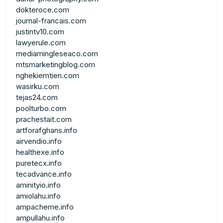
dokteroce.com
journal-francais.com
justintv10.com
lawyerule.com
mediamingleseaco.com
mtsmarketingblog.com
nghekiemtien.com
wasirku.com
tejas24.com
poolturbo.com
prachestait.com
artforafghans.info
airvendio.info
healthexe.info
puretecx.info
tecadvance.info
aminityio.info
amiolahu.info
ampacheme.info
ampullahu.info