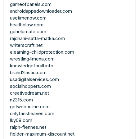
gameofpanels.com
androidappsdownloader.com
usetimenow.com
healthblow.com
gohelpmate.com
rajdhani-satta-matka.com
writerscraft.net
elearning-childprotection.com
wrestling4mena.com
knowledgeforall.info
brand2lastio.com
usadigitalservices.com
socialhoppers.com
creativedream.net
n2315.com
getwebonline.com
onlyfansheaven.com
lky08.com
ralph-fiennes.net
fielder-maximum-discount.net