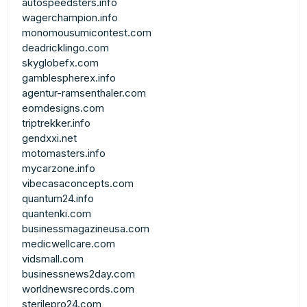
autospeedsters.info
wagerchampion.info
monomousumicontest.com
deadricklingo.com
skyglobefx.com
gamblespherex.info
agentur-ramsenthaler.com
eomdesigns.com
triptrekker.info
gendxxi.net
motomasters.info
mycarzone.info
vibecasaconcepts.com
quantum24.info
quantenki.com
businessmagazineusa.com
medicwellcare.com
vidsmall.com
businessnews2day.com
worldnewsrecords.com
sterilepro24.com