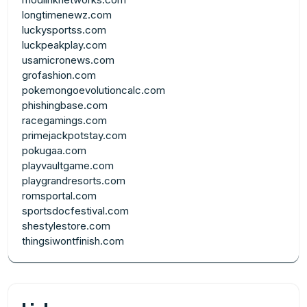
longtimenewz.com
luckysportss.com
luckpeakplay.com
usamicronews.com
grofashion.com
pokemongoevolutioncalc.com
phishingbase.com
racegamings.com
primejackpotstay.com
pokugaa.com
playvaultgame.com
playgrandresorts.com
romsportal.com
sportsdocfestival.com
shestylestore.com
thingsiwontfinish.com