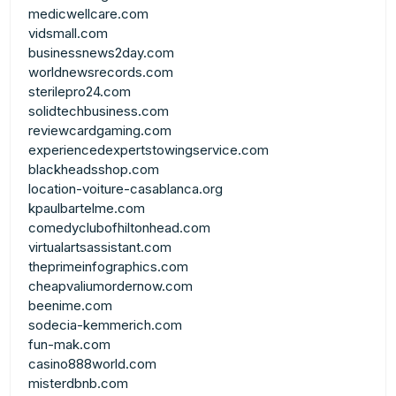
medicwellcare.com
vidsmall.com
businessnews2day.com
worldnewsrecords.com
sterilepro24.com
solidtechbusiness.com
reviewcardgaming.com
experiencedexpertstowingservice.com
blackheadsshop.com
location-voiture-casablanca.org
kpaulbartelme.com
comedyclubofhiltonhead.com
virtualartsassistant.com
theprimeinfographics.com
cheapvaliumordernow.com
beenime.com
sodecia-kemmerich.com
fun-mak.com
casino888world.com
misterdbnb.com