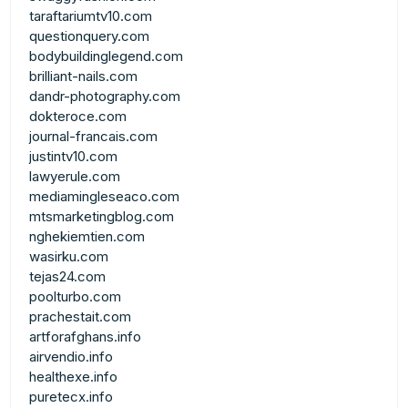
taraftariumtv10.com
questionquery.com
bodybuildinglegend.com
brilliant-nails.com
dandr-photography.com
dokteroce.com
journal-francais.com
justintv10.com
lawyerule.com
mediamingleseaco.com
mtsmarketingblog.com
nghekiemtien.com
wasirku.com
tejas24.com
poolturbo.com
prachestait.com
artforafghans.info
airvendio.info
healthexe.info
puretecx.info