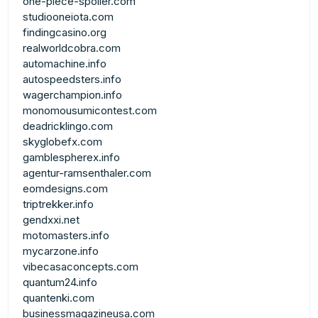
one-piece-spoiler.com
studiooneiota.com
findingcasino.org
realworldcobra.com
automachine.info
autospeedsters.info
wagerchampion.info
monomousumicontest.com
deadricklingo.com
skyglobefx.com
gamblespherex.info
agentur-ramsenthaler.com
eomdesigns.com
triptrekker.info
gendxxi.net
motomasters.info
mycarzone.info
vibecasaconcepts.com
quantum24.info
quantenki.com
businessmagazineusa.com