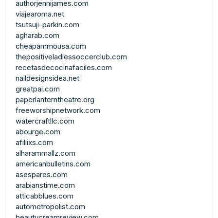
authorjennijames.com
viajearoma.net
tsutsuji-parkin.com
agharab.com
cheapammousa.com
thepositiveladiessoccerclub.com
recetasdecocinafaciles.com
naildesignsidea.net
greatpai.com
paperlanterntheatre.org
freeworshipnetwork.com
watercraftllc.com
abourge.com
afiliixs.com
alharammallz.com
americanbulletins.com
asespares.com
arabianstime.com
atticabblues.com
autometropolist.com
beautycreamreview.com