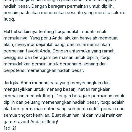
hadiah besar. Dengan beragam permainan untuk dipilih,
pemain pasti akan menemukan sesuatu yang mereka sukai di
Ituqq.
Hal hebat lainnya tentang Ituqq adalah mudah untuk
memulainya. Yang perlu Anda lakukan hanyalah membuat
akun, menyetor sejumlah uang, dan mulai memainkan
permainan favorit Anda. Dengan antarmuka yang ramah
pengguna dan beragam permainan untuk dipilih, Ituqq
memudahkan pemain untuk bersenang-senang dan
berpotensi memenangkan hadiah besar.
Jadi jika Anda mencari cara yang menyenangkan dan
mengasyikkan untuk menang besar, lihatlah rangkaian
permainan menarik Ituqq. Dengan beragam permainan untuk
dipilih dan peluang memenangkan hadiah besar, Ituqq adalah
platform permainan online yang sempurna untuk pemain dari
semua tingkat keahlian. Buat akun hari ini dan mulai mainkan
game favorit Anda di Ituqq!
[ad_2]