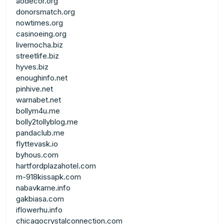
aodecor.org
donorsmatch.org
nowtimes.org
casinoeing.org
livemocha.biz
streetlife.biz
hyves.biz
enoughinfo.net
pinhive.net
warnabet.net
bollym4u.me
bolly2tollyblog.me
pandaclub.me
flyttevask.io
byhous.com
hartfordplazahotel.com
m-918kissapk.com
nabavkame.info
gakbiasa.com
iflowerhu.info
chicagocrystalconnection.com