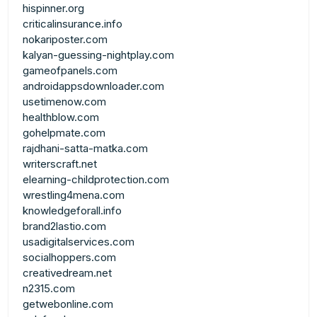
hispinner.org
criticalinsurance.info
nokariposter.com
kalyan-guessing-nightplay.com
gameofpanels.com
androidappsdownloader.com
usetimenow.com
healthblow.com
gohelpmate.com
rajdhani-satta-matka.com
writerscraft.net
elearning-childprotection.com
wrestling4mena.com
knowledgeforall.info
brand2lastio.com
usadigitalservices.com
socialhoppers.com
creativedream.net
n2315.com
getwebonline.com