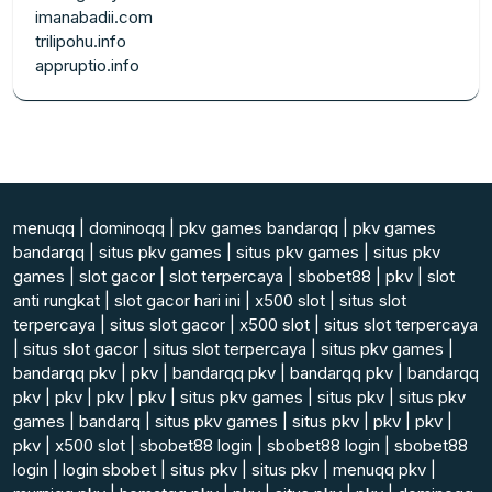
imanabadii.com
trilipohu.info
appruptio.info
menuqq
|
dominoqq
|
pkv games bandarqq
|
pkv games
bandarqq
|
situs pkv games
|
situs pkv games
|
situs pkv
games
|
slot gacor
|
slot terpercaya
|
sbobet88
|
pkv
|
slot
anti rungkat
|
slot gacor hari ini
|
x500 slot
|
situs slot
terpercaya
|
situs slot gacor
|
x500 slot
|
situs slot terpercaya
|
situs slot gacor
|
situs slot terpercaya
|
situs pkv games
|
bandarqq pkv
|
pkv
|
bandarqq pkv
|
bandarqq pkv
|
bandarqq
pkv
|
pkv
|
pkv
|
pkv
|
situs pkv games
|
situs pkv
|
situs pkv
games
|
bandarq
|
situs pkv games
|
situs pkv
|
pkv
|
pkv
|
pkv
|
x500 slot
|
sbobet88 login
|
sbobet88 login
|
sbobet88
login
|
login sbobet
|
situs pkv
|
situs pkv
|
menuqq pkv
|