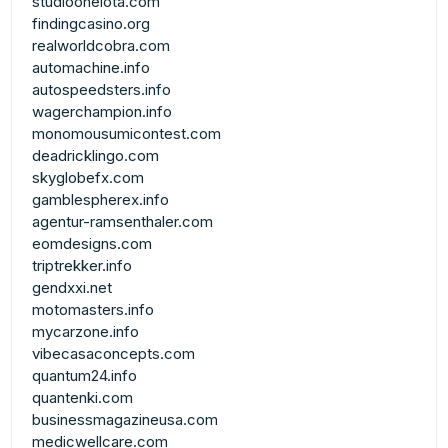
studiooneiota.com
findingcasino.org
realworldcobra.com
automachine.info
autospeedsters.info
wagerchampion.info
monomousumicontest.com
deadricklingo.com
skyglobefx.com
gamblespherex.info
agentur-ramsenthaler.com
eomdesigns.com
triptrekker.info
gendxxi.net
motomasters.info
mycarzone.info
vibecasaconcepts.com
quantum24.info
quantenki.com
businessmagazineusa.com
medicwellcare.com