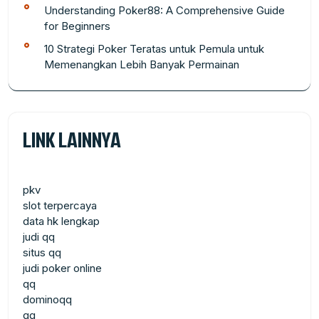
Understanding Poker88: A Comprehensive Guide
for Beginners
10 Strategi Poker Teratas untuk Pemula untuk
Memenangkan Lebih Banyak Permainan
LINK LAINNYA
pkv
slot terpercaya
data hk lengkap
judi qq
situs qq
judi poker online
qq
dominoqq
qq