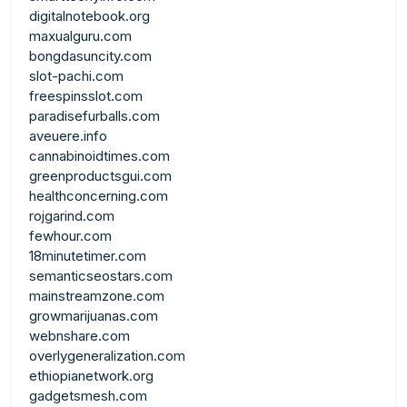
digitalnotebook.org
maxualguru.com
bongdasuncity.com
slot-pachi.com
freespinsslot.com
paradisefurballs.com
aveuere.info
cannabinoidtimes.com
greenproductsgui.com
healthconcerning.com
rojgarind.com
fewhour.com
18minutetimer.com
semanticseostars.com
mainstreamzone.com
growmarijuanas.com
webnshare.com
overlygeneralization.com
ethiopianetwork.org
gadgetsmesh.com