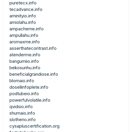
puretecx.info
tecadvance.info
aminityio.info
amiolahu.info
ampacheme.info
ampullahu.info
aromaxme.info
asserthatecontrast.info
atenderme.info
bangumiio.info
bekosunhu.info
beneficialgrandiose.info
blomaio.info
dosellinfoplete.info
podtubeio.info
powerfulvolatile.info
qvidsio.info
shumaio.info
slotherio.info
cysapluscertification.org