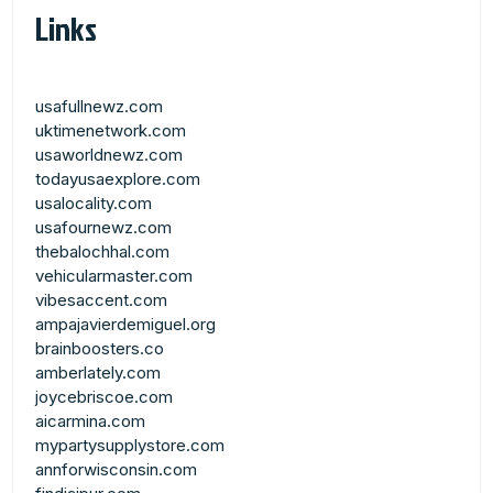
Links
usafullnewz.com
uktimenetwork.com
usaworldnewz.com
todayusaexplore.com
usalocality.com
usafournewz.com
thebalochhal.com
vehicularmaster.com
vibesaccent.com
ampajavierdemiguel.org
brainboosters.co
amberlately.com
joycebriscoe.com
aicarmina.com
mypartysupplystore.com
annforwisconsin.com