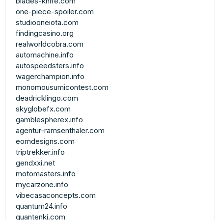
blades-knife.com
one-piece-spoiler.com
studiooneiota.com
findingcasino.org
realworldcobra.com
automachine.info
autospeedsters.info
wagerchampion.info
monomousumicontest.com
deadricklingo.com
skyglobefx.com
gamblespherex.info
agentur-ramsenthaler.com
eomdesigns.com
triptrekker.info
gendxxi.net
motomasters.info
mycarzone.info
vibecasaconcepts.com
quantum24.info
quantenki.com