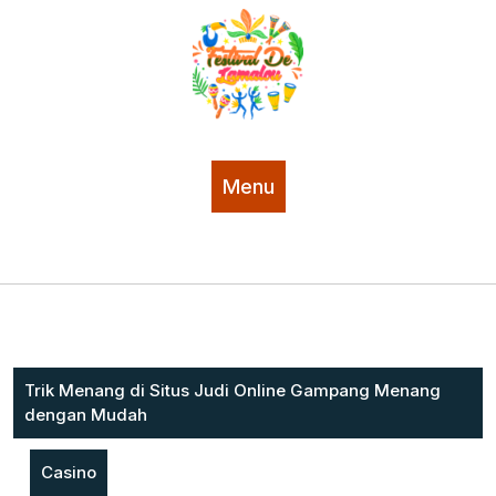
Skip
to
content
Menu
Trik Menang di Situs Judi Online Gampang Menang
dengan Mudah
Casino