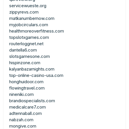
servicewueste.org
zippyrevs.com
matkanumbernow.com
myjobcirculars.com
healthmoreoverfitness.com
topslotxgames.com
routerloggnet.net
dantella6.com
slotsgamesone.com
hispinzone.com
kalyanbazarnights.com
top-online-casino-usa.com
honghuidoor.com
flowingtravel.com
nineniki.com
brandiospecialists.com
medicalcare7.com
adtennaball.com
nabzah.com
mongive.com