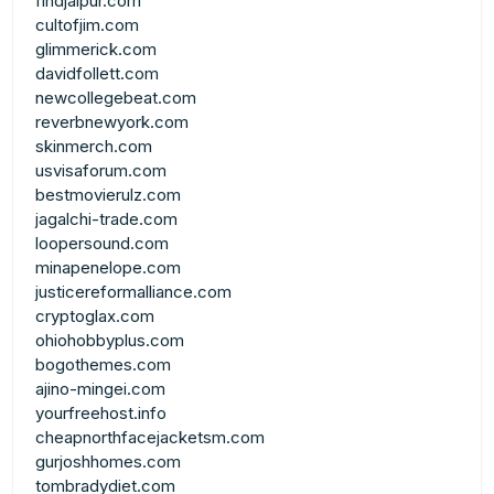
findjaipur.com
cultofjim.com
glimmerick.com
davidfollett.com
newcollegebeat.com
reverbnewyork.com
skinmerch.com
usvisaforum.com
bestmovierulz.com
jagalchi-trade.com
loopersound.com
minapenelope.com
justicereformalliance.com
cryptoglax.com
ohiohobbyplus.com
bogothemes.com
ajino-mingei.com
yourfreehost.info
cheapnorthfacejacketsm.com
gurjoshhomes.com
tombradydiet.com