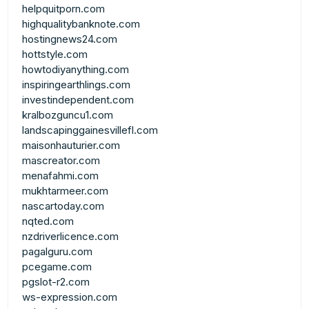
helpquitporn.com
highqualitybanknote.com
hostingnews24.com
hottstyle.com
howtodiyanything.com
inspiringearthlings.com
investindependent.com
kralbozguncu1.com
landscapinggainesvillefl.com
maisonhauturier.com
mascreator.com
menafahmi.com
mukhtarmeer.com
nascartoday.com
nqted.com
nzdriverlicence.com
pagalguru.com
pcegame.com
pgslot-r2.com
ws-expression.com