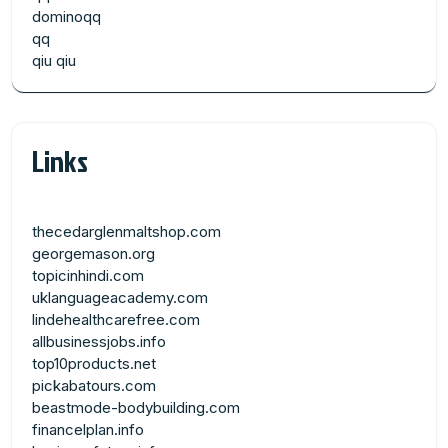
dominoqq
qq
qiu qiu
Links
thecedarglenmaltshop.com
georgemason.org
topicinhindi.com
uklanguageacademy.com
lindehealthcarefree.com
allbusinessjobs.info
top10products.net
pickabatours.com
beastmode-bodybuilding.com
financelplan.info