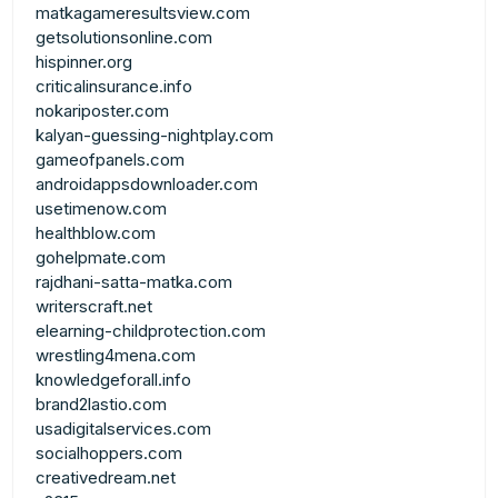
matkagameresultsview.com
getsolutionsonline.com
hispinner.org
criticalinsurance.info
nokariposter.com
kalyan-guessing-nightplay.com
gameofpanels.com
androidappsdownloader.com
usetimenow.com
healthblow.com
gohelpmate.com
rajdhani-satta-matka.com
writerscraft.net
elearning-childprotection.com
wrestling4mena.com
knowledgeforall.info
brand2lastio.com
usadigitalservices.com
socialhoppers.com
creativedream.net