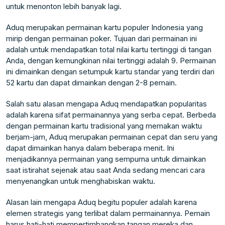
untuk menonton lebih banyak lagi.
Aduq merupakan permainan kartu populer Indonesia yang
mirip dengan permainan poker. Tujuan dari permainan ini
adalah untuk mendapatkan total nilai kartu tertinggi di tangan
Anda, dengan kemungkinan nilai tertinggi adalah 9. Permainan
ini dimainkan dengan setumpuk kartu standar yang terdiri dari
52 kartu dan dapat dimainkan dengan 2-8 pemain.
Salah satu alasan mengapa Aduq mendapatkan popularitas
adalah karena sifat permainannya yang serba cepat. Berbeda
dengan permainan kartu tradisional yang memakan waktu
berjam-jam, Aduq merupakan permainan cepat dan seru yang
dapat dimainkan hanya dalam beberapa menit. Ini
menjadikannya permainan yang sempurna untuk dimainkan
saat istirahat sejenak atau saat Anda sedang mencari cara
menyenangkan untuk menghabiskan waktu.
Alasan lain mengapa Aduq begitu populer adalah karena
elemen strategis yang terlibat dalam permainannya. Pemain
harus hati-hati mempertimbangkan tangan mereka dan