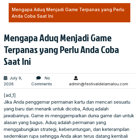
Mengapa Aduq Menjadi Game Terpanas yang Perlu
Anda Coba Saat Ini
Mengapa Aduq Menjadi Game
Terpanas yang Perlu Anda Coba
Saat Ini
July 9,
No
2026
Comments
admin@festivaldelamalou.com
[ad_1]
Jika Anda penggemar permainan kartu dan mencari sesuatu
yang baru dan menarik untuk dicoba, Aduq adalah
jawabannya. Game ini menggemparkan dunia game dan untuk
alasan yang bagus. Aduq adalah permainan yang
menggabungkan strategi, keberuntungan, dan keterampilan
sedemikian rupa sehingga Anda akan terus datang kembali