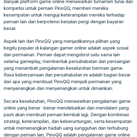
Banyak platform game online menawarkan turnamen tunai dan
kompetisi untuk pemain PinoQQ, memberi mereka
kesempatan untuk menguji keterampilan mereka terhadap
pemain lain dan berpotensi berjalan pergi dengan bayaran
besar.
Aspek lain dari PinoQQ yang menjadikannya pilihan yang
begitu populer di kalangan gamer online adalah aspek sosial
dari permainan. Pemain dapat mengobrol satu sama lain
selama gameplay, membentuk persahabatan dan persaingan
yang menambah pengalaman keseluruhan bermain game.
Rasa kebersamaan dan persahabatan ini adalah bagian besar
dari apa yang membuat PinoQQ menjadi permainan yang
menyenangkan dan menyenangkan untuk dimainkan.
Secara keseluruhan, PinoQQ menawarkan pengalaman game
online yang benar -benar mendebarkan dan mendalam yang
pasti akan membuat pemain kembali lagi. Dengan kombinasi
strategi, keterampilan, dan keberuntungan, serta kesempatan
untuk memenangkan hadiah uang sungguhan dan terhubung
dengan pemain lain, PinoQQ adalah pengalaman game online