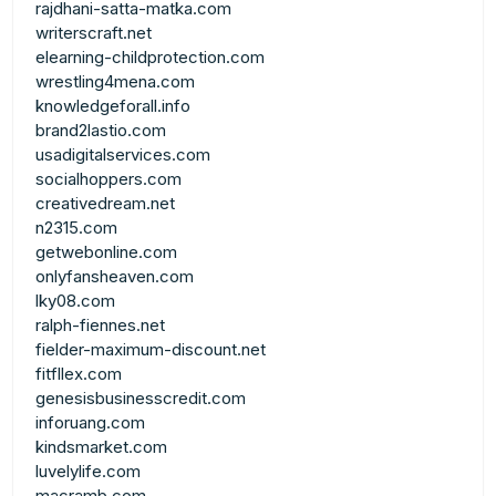
rajdhani-satta-matka.com
writerscraft.net
elearning-childprotection.com
wrestling4mena.com
knowledgeforall.info
brand2lastio.com
usadigitalservices.com
socialhoppers.com
creativedream.net
n2315.com
getwebonline.com
onlyfansheaven.com
lky08.com
ralph-fiennes.net
fielder-maximum-discount.net
fitfllex.com
genesisbusinesscredit.com
inforuang.com
kindsmarket.com
luvelylife.com
macramb.com