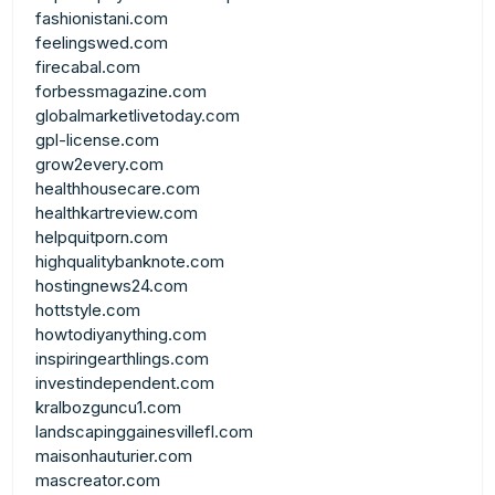
fashionistani.com
feelingswed.com
firecabal.com
forbessmagazine.com
globalmarketlivetoday.com
gpl-license.com
grow2every.com
healthhousecare.com
healthkartreview.com
helpquitporn.com
highqualitybanknote.com
hostingnews24.com
hottstyle.com
howtodiyanything.com
inspiringearthlings.com
investindependent.com
kralbozguncu1.com
landscapinggainesvillefl.com
maisonhauturier.com
mascreator.com