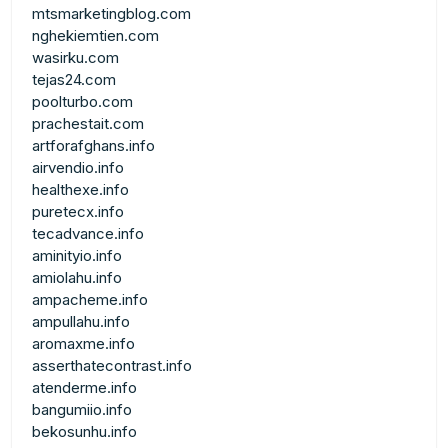
mtsmarketingblog.com
nghekiemtien.com
wasirku.com
tejas24.com
poolturbo.com
prachestait.com
artforafghans.info
airvendio.info
healthexe.info
puretecx.info
tecadvance.info
aminityio.info
amiolahu.info
ampacheme.info
ampullahu.info
aromaxme.info
asserthatecontrast.info
atenderme.info
bangumiio.info
bekosunhu.info