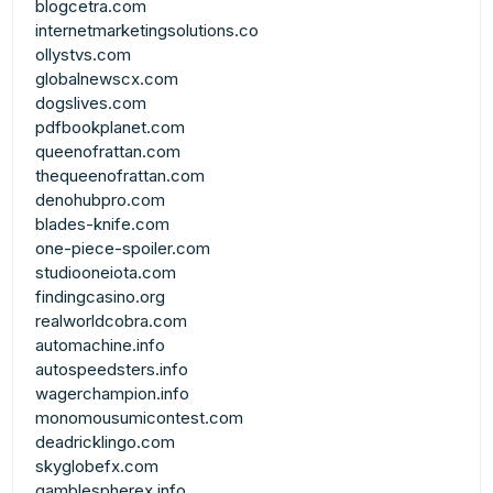
blogcetra.com
internetmarketingsolutions.co
ollystvs.com
globalnewscx.com
dogslives.com
pdfbookplanet.com
queenofrattan.com
thequeenofrattan.com
denohubpro.com
blades-knife.com
one-piece-spoiler.com
studiooneiota.com
findingcasino.org
realworldcobra.com
automachine.info
autospeedsters.info
wagerchampion.info
monomousumicontest.com
deadricklingo.com
skyglobefx.com
gamblespherex.info