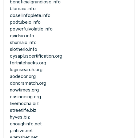
beneficialgrandiose.info
blomaio.info
dosellinfoplete.info
podtubeio.info
powerfulvolatile.info
qvidsio.info
shumaio.info
slotherio.info
cysapluscertification.org
fortnitehacks.org
loginsearch.org
aodecor.org
donorsmatch.org
nowtimes.org
casinoeing.org
livemocha.biz
streetlife.biz
hyves.biz
enoughinfo.net
pinhive.net
warnabet.net