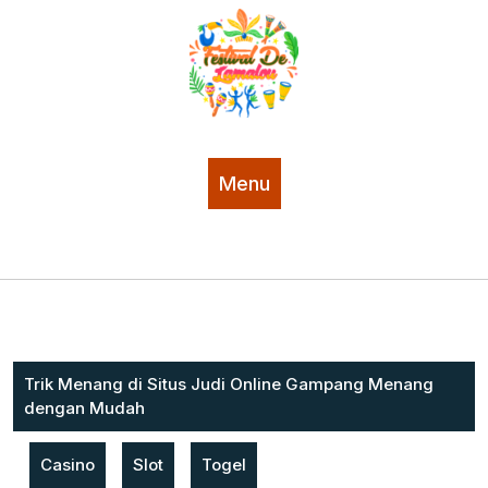
Skip
to
content
Menu
Trik Menang di Situs Judi Online Gampang Menang
dengan Mudah
Casino
Slot
Togel