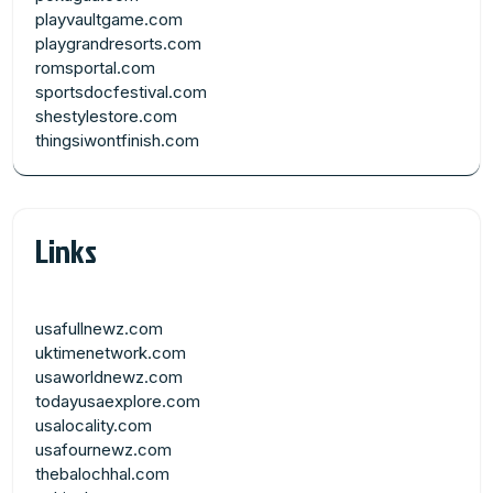
playvaultgame.com
playgrandresorts.com
romsportal.com
sportsdocfestival.com
shestylestore.com
thingsiwontfinish.com
Links
usafullnewz.com
uktimenetwork.com
usaworldnewz.com
todayusaexplore.com
usalocality.com
usafournewz.com
thebalochhal.com