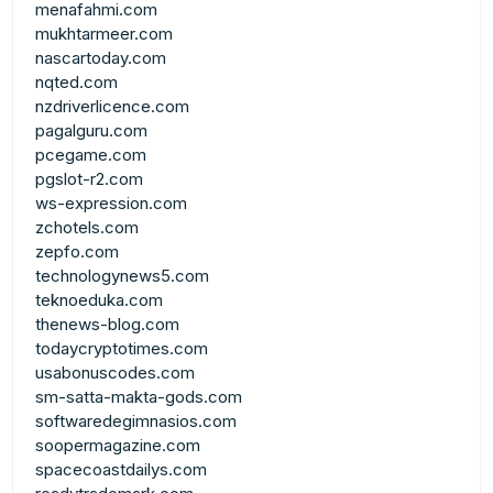
menafahmi.com
mukhtarmeer.com
nascartoday.com
nqted.com
nzdriverlicence.com
pagalguru.com
pcegame.com
pgslot-r2.com
ws-expression.com
zchotels.com
zepfo.com
technologynews5.com
teknoeduka.com
thenews-blog.com
todaycryptotimes.com
usabonuscodes.com
sm-satta-makta-gods.com
softwaredegimnasios.com
soopermagazine.com
spacecoastdailys.com