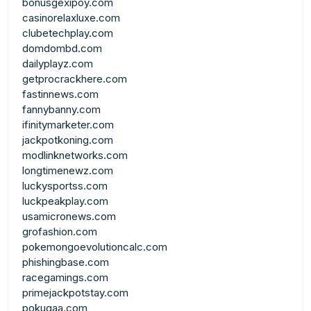
bonusgexipoy.com
casinorelaxluxe.com
clubetechplay.com
domdombd.com
dailyplayz.com
getprocrackhere.com
fastinnews.com
fannybanny.com
ifinitymarketer.com
jackpotkoning.com
modlinknetworks.com
longtimenewz.com
luckysportss.com
luckpeakplay.com
usamicronews.com
grofashion.com
pokemongoevolutioncalc.com
phishingbase.com
racegamings.com
primejackpotstay.com
pokugaa.com