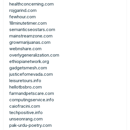
healthconcerning.com
rojgarind.com
fewhour.com
18minutetimer.com
semanticseostars.com
mainstreamzone.com
growmarijuanas.com
webnshare.com
overlygeneralization.com
ethiopianetwork.org
gadgetsmesh.com
justicefornevada.com
leisuretours.info
hellotbsbro.com
farmandpetscare.com
computingservice.info
caiofracini.com
techpositive.info
unseonrang.com
pak-urdu-poetry.com