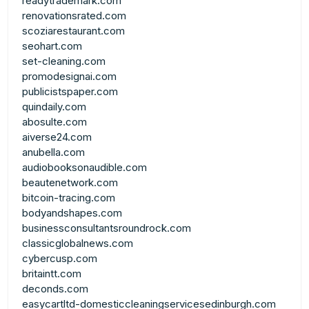
readytrademark.com
renovationsrated.com
scoziarestaurant.com
seohart.com
set-cleaning.com
promodesignai.com
publicistspaper.com
quindaily.com
abosulte.com
aiverse24.com
anubella.com
audiobooksonaudible.com
beautenetwork.com
bitcoin-tracing.com
bodyandshapes.com
businessconsultantsroundrock.com
classicglobalnews.com
cybercusp.com
britaintt.com
deconds.com
easycartltd-domesticcleaningservicesedinburgh.com