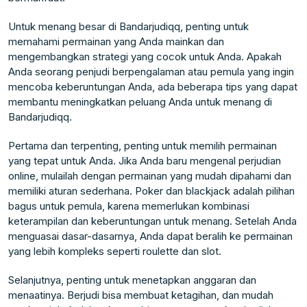
Untuk menang besar di Bandarjudiqq, penting untuk
memahami permainan yang Anda mainkan dan
mengembangkan strategi yang cocok untuk Anda. Apakah
Anda seorang penjudi berpengalaman atau pemula yang ingin
mencoba keberuntungan Anda, ada beberapa tips yang dapat
membantu meningkatkan peluang Anda untuk menang di
Bandarjudiqq.
Pertama dan terpenting, penting untuk memilih permainan
yang tepat untuk Anda. Jika Anda baru mengenal perjudian
online, mulailah dengan permainan yang mudah dipahami dan
memiliki aturan sederhana. Poker dan blackjack adalah pilihan
bagus untuk pemula, karena memerlukan kombinasi
keterampilan dan keberuntungan untuk menang. Setelah Anda
menguasai dasar-dasarnya, Anda dapat beralih ke permainan
yang lebih kompleks seperti roulette dan slot.
Selanjutnya, penting untuk menetapkan anggaran dan
menaatinya. Berjudi bisa membuat ketagihan, dan mudah