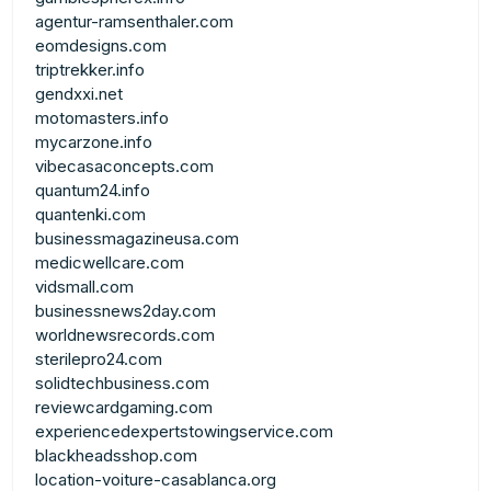
agentur-ramsenthaler.com
eomdesigns.com
triptrekker.info
gendxxi.net
motomasters.info
mycarzone.info
vibecasaconcepts.com
quantum24.info
quantenki.com
businessmagazineusa.com
medicwellcare.com
vidsmall.com
businessnews2day.com
worldnewsrecords.com
sterilepro24.com
solidtechbusiness.com
reviewcardgaming.com
experiencedexpertstowingservice.com
blackheadsshop.com
location-voiture-casablanca.org