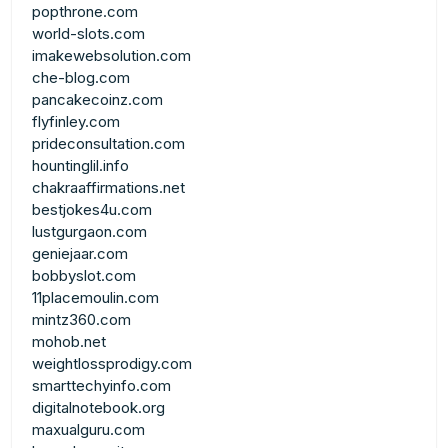
popthrone.com
world-slots.com
imakewebsolution.com
che-blog.com
pancakecoinz.com
flyfinley.com
prideconsultation.com
hountinglil.info
chakraaffirmations.net
bestjokes4u.com
lustgurgaon.com
geniejaar.com
bobbyslot.com
11placemoulin.com
mintz360.com
mohob.net
weightlossprodigy.com
smarttechyinfo.com
digitalnotebook.org
maxualguru.com