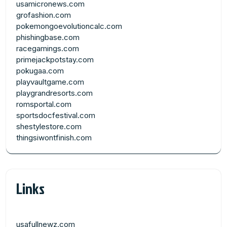
usamicronews.com
grofashion.com
pokemongoevolutioncalc.com
phishingbase.com
racegamings.com
primejackpotstay.com
pokugaa.com
playvaultgame.com
playgrandresorts.com
romsportal.com
sportsdocfestival.com
shestylestore.com
thingsiwontfinish.com
Links
usafullnewz.com