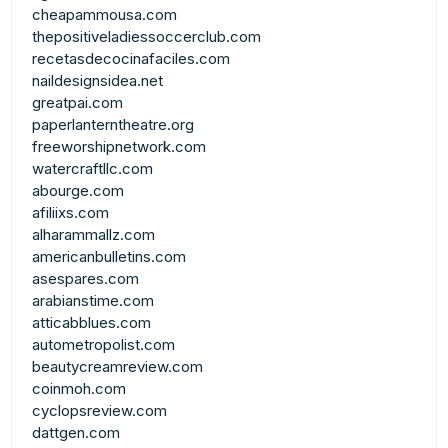
cheapammousa.com
thepositiveladiessoccerclub.com
recetasdecocinafaciles.com
naildesignsidea.net
greatpai.com
paperlanterntheatre.org
freeworshipnetwork.com
watercraftllc.com
abourge.com
afiliixs.com
alharammallz.com
americanbulletins.com
asespares.com
arabianstime.com
atticabblues.com
autometropolist.com
beautycreamreview.com
coinmoh.com
cyclopsreview.com
dattgen.com