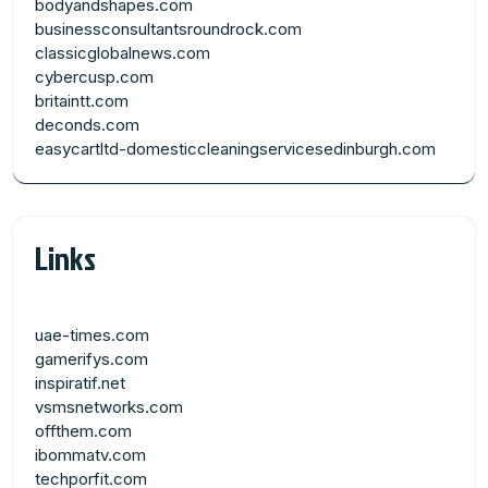
bodyandshapes.com
businessconsultantsroundrock.com
classicglobalnews.com
cybercusp.com
britaintt.com
deconds.com
easycartltd-domesticcleaningservicesedinburgh.com
Links
uae-times.com
gamerifys.com
inspiratif.net
vsmsnetworks.com
offthem.com
ibommatv.com
techporfit.com