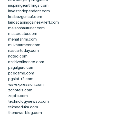
inspiringearthlings.com
investindependent.com
kralbozguncu1.com
landscapinggainesvillefl.com
maisonhauturier.com
mascreator.com
menafahmi.com
mukhtarmeer.com
nascartoday.com
nqted.com
nzdriverlicence.com
pagalguru.com
pcegame.com
pgslot-r2.com
ws-expression.com
zchotels.com
zepfo.com
technologynews5.com
teknoeduka.com
thenews-blog.com