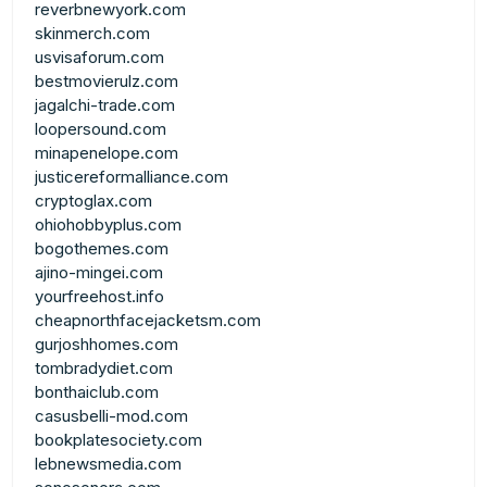
reverbnewyork.com
skinmerch.com
usvisaforum.com
bestmovierulz.com
jagalchi-trade.com
loopersound.com
minapenelope.com
justicereformalliance.com
cryptoglax.com
ohiohobbyplus.com
bogothemes.com
ajino-mingei.com
yourfreehost.info
cheapnorthfacejacketsm.com
gurjoshhomes.com
tombradydiet.com
bonthaiclub.com
casusbelli-mod.com
bookplatesociety.com
lebnewsmedia.com