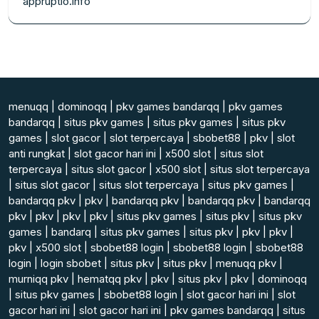
appruptio.info
menuqq
|
dominoqq
|
pkv games bandarqq
|
pkv games
bandarqq
|
situs pkv games
|
situs pkv games
|
situs pkv
games
|
slot gacor
|
slot terpercaya
|
sbobet88
|
pkv
|
slot
anti rungkat
|
slot gacor hari ini
|
x500 slot
|
situs slot
terpercaya
|
situs slot gacor
|
x500 slot
|
situs slot terpercaya
|
situs slot gacor
|
situs slot terpercaya
|
situs pkv games
|
bandarqq pkv
|
pkv
|
bandarqq pkv
|
bandarqq pkv
|
bandarqq
pkv
|
pkv
|
pkv
|
pkv
|
situs pkv games
|
situs pkv
|
situs pkv
games
|
bandarq
|
situs pkv games
|
situs pkv
|
pkv
|
pkv
|
pkv
|
x500 slot
|
sbobet88 login
|
sbobet88 login
|
sbobet88
login
|
login sbobet
|
situs pkv
|
situs pkv
|
menuqq pkv
|
murniqq pkv
|
hematqq pkv
|
pkv
|
situs pkv
|
pkv
|
dominoqq
|
situs pkv games
|
sbobet88 login
|
slot gacor hari ini
|
slot
gacor hari ini
|
slot gacor hari ini
|
pkv games bandarqq
|
situs