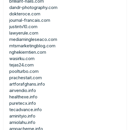
brilliant-nails.com
dandr-photography.com
dokteroce.com
journal-francais.com
justintv10.com
lawyerule.com
mediamingleseaco.com
mtsmarketingblog.com
nghekiemtien.com
wasirku.com
tejas24.com
poolturbo.com
prachestait.com
artforafghans.info
airvendio.info
healthexe.info
puretecx.info
tecadvance.info
aminityio.info
amiolahu.info
ampacheme.info