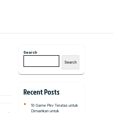
Search
Search
Recent Posts
10 Game Pkv Teratas untuk
Dimainkan untuk