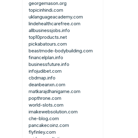
georgemason.org
topicinhindi.com
uklanguageacademy.com
lindehealthcarefree.com
allbusinessjobs.info
top10products.net
pickabatours.com
beastmode-bodybuilding.com
financelplan.info
businessfuture.info
infojudibet.com
cbdmap.info
deanbeanxn.com
matkarajdhanigame.com
popthrone.com
world-slots.com
imakewebsolution.com
che-blog.com
pancakecoinz.com
flyfinley.com