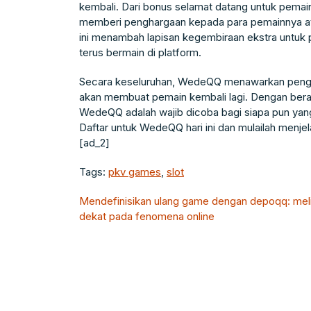
kembali. Dari bonus selamat datang untuk pemai
memberi penghargaan kepada para pemainnya at
ini menambah lapisan kegembiraan ekstra untuk
terus bermain di platform.
Secara keseluruhan, WedeQQ menawarkan peng
akan membuat pemain kembali lagi. Dengan beraga
WedeQQ adalah wajib dicoba bagi siapa pun yang
Daftar untuk WedeQQ hari ini dan mulailah menjel
[ad_2]
Tags:
pkv games
,
slot
Post
Mendefinisikan ulang game dengan depoqq: meli
dekat pada fenomena online
navigation