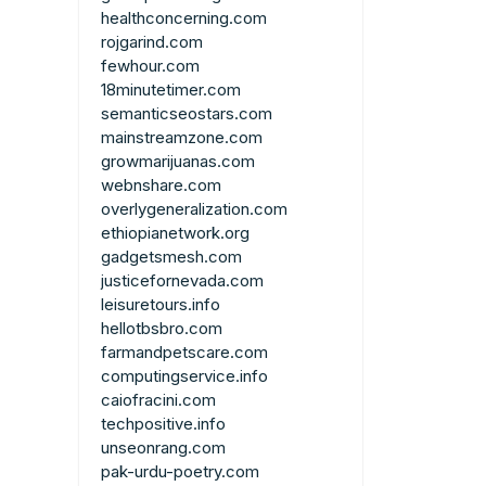
healthconcerning.com
rojgarind.com
fewhour.com
18minutetimer.com
semanticseostars.com
mainstreamzone.com
growmarijuanas.com
webnshare.com
overlygeneralization.com
ethiopianetwork.org
gadgetsmesh.com
justicefornevada.com
leisuretours.info
hellotbsbro.com
farmandpetscare.com
computingservice.info
caiofracini.com
techpositive.info
unseonrang.com
pak-urdu-poetry.com