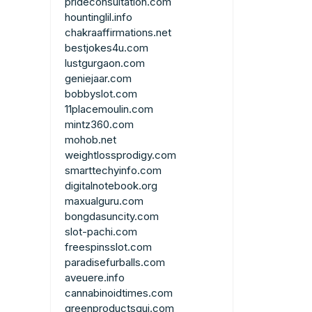
prideconsultation.com
hountinglil.info
chakraaffirmations.net
bestjokes4u.com
lustgurgaon.com
geniejaar.com
bobbyslot.com
11placemoulin.com
mintz360.com
mohob.net
weightlossprodigy.com
smarttechyinfo.com
digitalnotebook.org
maxualguru.com
bongdasuncity.com
slot-pachi.com
freespinsslot.com
paradisefurballs.com
aveuere.info
cannabinoidtimes.com
greenproductsgui.com