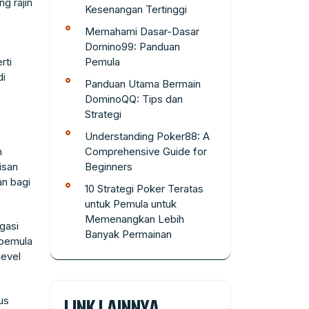
g rajin
Kesenangan Tertinggi
Memahami Dasar-Dasar
Domino99: Panduan
rti
Pemula
di
Panduan Utama Bermain
,
DominoQQ: Tips dan
Strategi
Understanding Poker88: A
n
Comprehensive Guide for
isan
Beginners
n bagi
10 Strategi Poker Teratas
untuk Pemula untuk
Memenangkan Lebih
gasi
Banyak Permainan
 pemula
evel
LINK LAINNYA
us