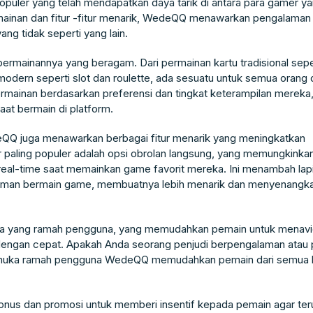
puler yang telah mendapatkan daya tarik di antara para gamer yan
ainan dan fitur -fitur menarik, WedeQQ menawarkan pengalaman
 tidak seperti yang lain.
permainannya yang beragam. Dari permainan kartu tradisional sepe
odern seperti slot dan roulette, ada sesuatu untuk semua orang 
mainan berdasarkan preferensi dan tingkat keterampilan mereka
at bermain di platform.
QQ juga menawarkan berbagai fitur menarik yang meningkatkan
r paling populer adalah opsi obrolan langsung, yang memungkinka
 real-time saat memainkan game favorit mereka. Ini menambah lap
alaman bermain game, membuatnya lebih menarik dan menyenangka
uka yang ramah pengguna, yang memudahkan pemain untuk menavi
engan cepat. Apakah Anda seorang penjudi berpengalaman atau
armuka ramah pengguna WedeQQ memudahkan pemain dari semua l
onus dan promosi untuk memberi insentif kepada pemain agar ter