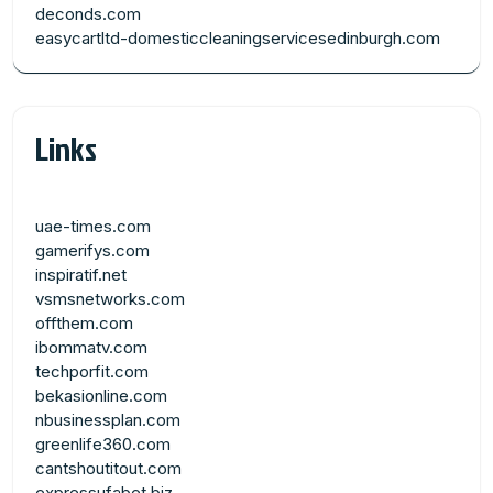
deconds.com
easycartltd-domesticcleaningservicesedinburgh.com
Links
uae-times.com
gamerifys.com
inspiratif.net
vsmsnetworks.com
offthem.com
ibommatv.com
techporfit.com
bekasionline.com
nbusinessplan.com
greenlife360.com
cantshoutitout.com
expressufabet.biz