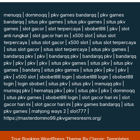
menuqq
|
dominoqq
|
pkv games bandarqq
|
pkv games
bandarqq
|
situs pkv games
|
situs pkv games
|
situs pkv
games
|
slot gacor
|
slot terpercaya
|
sbobet88
|
pkv
|
slot
anti rungkat
|
slot gacor hari ini
|
x500 slot
|
situs slot
terpercaya
|
situs slot gacor
|
x500 slot
|
situs slot terpercaya
|
situs slot gacor
|
situs slot terpercaya
|
situs pkv games
|
bandarqq pkv
|
pkv
|
bandarqq pkv
|
bandarqq pkv
|
bandarqq
pkv
|
pkv
|
pkv
|
pkv
|
situs pkv games
|
situs pkv
|
situs pkv
games
|
bandarq
|
situs pkv games
|
situs pkv
|
pkv
|
pkv
|
pkv
|
x500 slot
|
sbobet88 login
|
sbobet88 login
|
sbobet88
login
|
login sbobet
|
situs pkv
|
situs pkv
|
menuqq pkv
|
murniqq pkv
|
hematqq pkv
|
pkv
|
situs pkv
|
pkv
|
dominoqq
|
situs pkv games
|
sbobet88 login
|
slot gacor hari ini
|
slot
gacor hari ini
|
slot gacor hari ini
|
pkv games bandarqq
|
situs
pkv games
|
mahjong ways 2
|
slot777
|
https://masterdomino99.pkvgamesresmi.org/
Tour Booking WordPress Theme
By Classic Templates