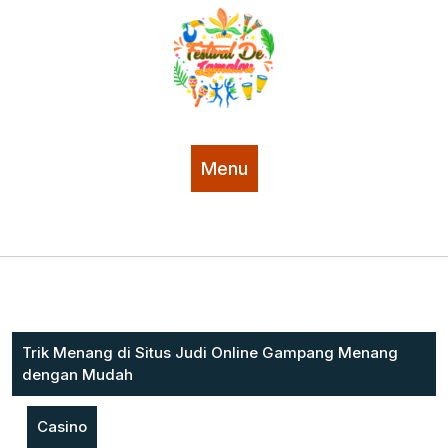
Skip
to
content
Menu
Trik Menang di Situs Judi Online Gampang Menang
dengan Mudah
Casino