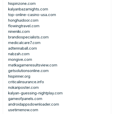
hispinzone.com
kalyanbazarnights.com
top-online-casino-usa.com
honghuidoor.com
flowingtravel.com
nineniki.com
brandiospecialists.com
medicalcare7.com
adtennaball.com
nabzah.com
mongive.com
matkagameresultsview.com
getsolutionsonline.com
hispinner.org
criticalinsurance.info
nokariposter.com
kalyan-guessing-nightplay.com
gameofpanels.com
androidappsdownloader.com
usetimenow.com