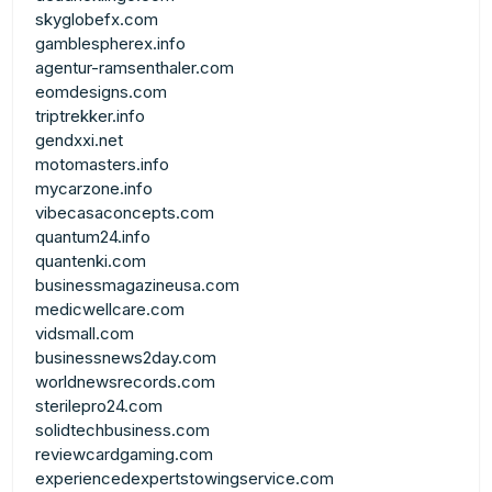
skyglobefx.com
gamblespherex.info
agentur-ramsenthaler.com
eomdesigns.com
triptrekker.info
gendxxi.net
motomasters.info
mycarzone.info
vibecasaconcepts.com
quantum24.info
quantenki.com
businessmagazineusa.com
medicwellcare.com
vidsmall.com
businessnews2day.com
worldnewsrecords.com
sterilepro24.com
solidtechbusiness.com
reviewcardgaming.com
experiencedexpertstowingservice.com