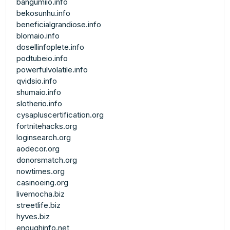
bangumiio.info
bekosunhu.info
beneficialgrandiose.info
blomaio.info
dosellinfoplete.info
podtubeio.info
powerfulvolatile.info
qvidsio.info
shumaio.info
slotherio.info
cysapluscertification.org
fortnitehacks.org
loginsearch.org
aodecor.org
donorsmatch.org
nowtimes.org
casinoeing.org
livemocha.biz
streetlife.biz
hyves.biz
enoughinfo.net