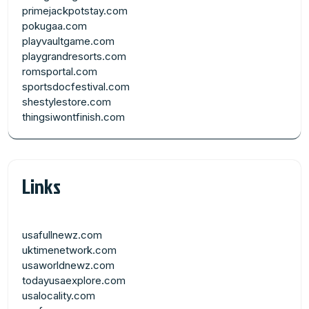
primejackpotstay.com
pokugaa.com
playvaultgame.com
playgrandresorts.com
romsportal.com
sportsdocfestival.com
shestylestore.com
thingsiwontfinish.com
Links
usafullnewz.com
uktimenetwork.com
usaworldnewz.com
todayusaexplore.com
usalocality.com