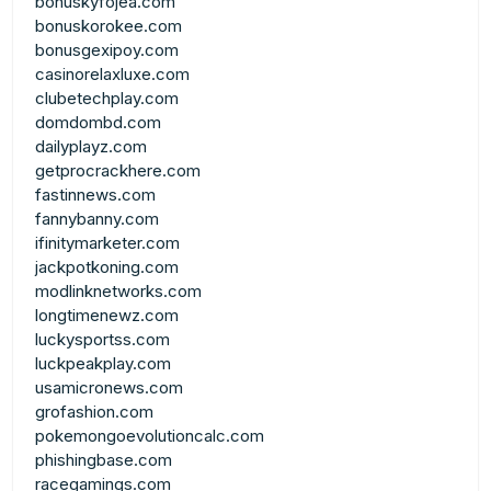
bonuskyfojea.com
bonuskorokee.com
bonusgexipoy.com
casinorelaxluxe.com
clubetechplay.com
domdombd.com
dailyplayz.com
getprocrackhere.com
fastinnews.com
fannybanny.com
ifinitymarketer.com
jackpotkoning.com
modlinknetworks.com
longtimenewz.com
luckysportss.com
luckpeakplay.com
usamicronews.com
grofashion.com
pokemongoevolutioncalc.com
phishingbase.com
racegamings.com