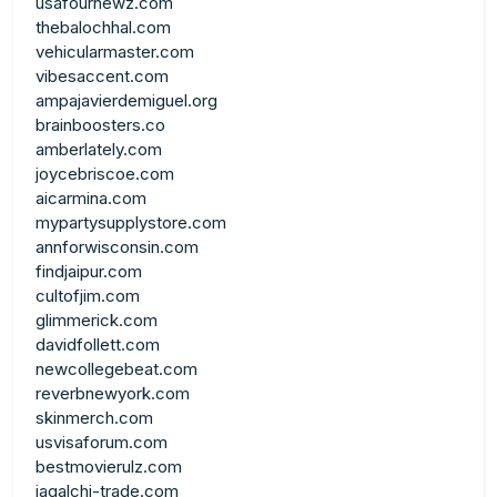
usafournewz.com
thebalochhal.com
vehicularmaster.com
vibesaccent.com
ampajavierdemiguel.org
brainboosters.co
amberlately.com
joycebriscoe.com
aicarmina.com
mypartysupplystore.com
annforwisconsin.com
findjaipur.com
cultofjim.com
glimmerick.com
davidfollett.com
newcollegebeat.com
reverbnewyork.com
skinmerch.com
usvisaforum.com
bestmovierulz.com
jagalchi-trade.com