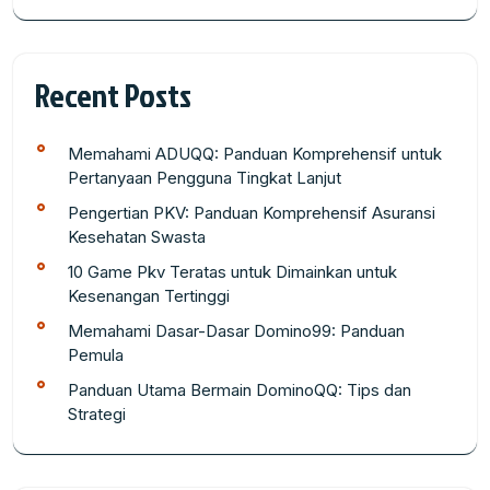
Recent Posts
Memahami ADUQQ: Panduan Komprehensif untuk
Pertanyaan Pengguna Tingkat Lanjut
Pengertian PKV: Panduan Komprehensif Asuransi
Kesehatan Swasta
10 Game Pkv Teratas untuk Dimainkan untuk
Kesenangan Tertinggi
Memahami Dasar-Dasar Domino99: Panduan
Pemula
Panduan Utama Bermain DominoQQ: Tips dan
Strategi