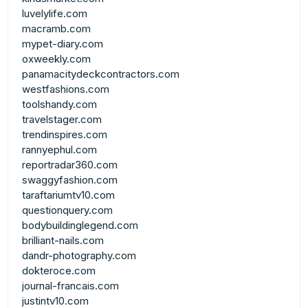
luvelylife.com
macramb.com
mypet-diary.com
oxweekly.com
panamacitydeckcontractors.com
westfashions.com
toolshandy.com
travelstager.com
trendinspires.com
rannyephul.com
reportradar360.com
swaggyfashion.com
taraftariumtv10.com
questionquery.com
bodybuildinglegend.com
brilliant-nails.com
dandr-photography.com
dokteroce.com
journal-francais.com
justintv10.com