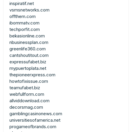
inspiratif.net
vsmsnetworks.com
offthem.com
ibommatv.com
techporfit.com
bekasionline.com
nbusinessplan.com
greenlife360.com
cantshoutitout.com
expressufabet.biz
mypuertoplata.net
thepioneerxpress.com
howtofixissue.com
teamufabet.biz
webfullform.com
allviddownload.com
decorsmag.com
gamblingcasinonews.com
universitiesofamerica.net
progameofbrands.com