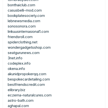
bonthaiclub.com
casusbelli-mod.com
bookplatesociety.com
lebnewsmedia.com
sonosonora.com
linkuusinternasional1.com
friendsroll.com
spiderclothing.net
wondergadgetsshop.com
seatgurunews.com
3net.info
codeplex.info
okena.info
akunidpropokerqq.com
bespokecardetailing.com
bestfriendscredit.com
elibrary.biz
eczema-naturalcures.com
astro-bath.com
aghapal.com