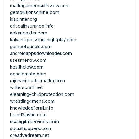
matkagameresultsview.com
getsolutionsonline.com
hispinner.org
criticalinsurance.info
nokariposter.com
kalyan-guessing-nightplay.com
gameofpanels.com
androidappsdownloader.com
usetimenow.com
healthblow.com
gohelpmate.com
rajdhani-satta-matka.com
writerscraft.net
elearning-childprotection.com
wrestling4mena.com
knowledgeforall.info
brand2lastio.com
usadigitalservices.com
socialhoppers.com
creativedream.net