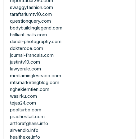
reportradar360.com
swaggyfashion.com
taraftariumtv10.com
questionquery.com
bodybuildinglegend.com
brilliant-nails.com
dandr-photography.com
dokteroce.com
journal-francais.com
justintv10.com
lawyerule.com
mediamingleseaco.com
mtsmarketingblog.com
nghekiemtien.com
wasirku.com
tejas24.com
poolturbo.com
prachestait.com
artforafghans.info
airvendio.info
healthexe.info