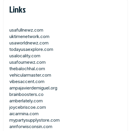
Links
usafullnewz.com
uktimenetwork.com
usaworldnewz.com
todayusaexplore.com
usalocality.com
usafournewz.com
thebalochhal.com
vehicularmaster.com
vibesaccent.com
ampajavierdemiguel.org
brainboosters.co
amberlately.com
joycebriscoe.com
aicarmina.com
mypartysupplystore.com
annforwisconsin.com