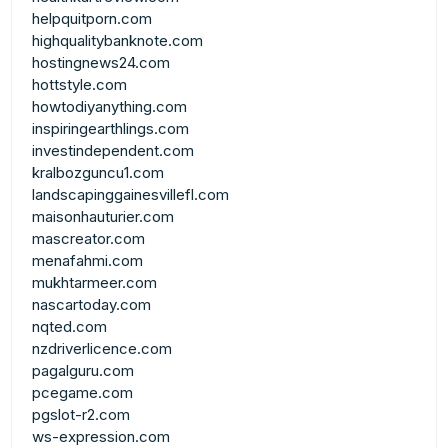
helpquitporn.com
highqualitybanknote.com
hostingnews24.com
hottstyle.com
howtodiyanything.com
inspiringearthlings.com
investindependent.com
kralbozguncu1.com
landscapinggainesvillefl.com
maisonhauturier.com
mascreator.com
menafahmi.com
mukhtarmeer.com
nascartoday.com
nqted.com
nzdriverlicence.com
pagalguru.com
pcegame.com
pgslot-r2.com
ws-expression.com