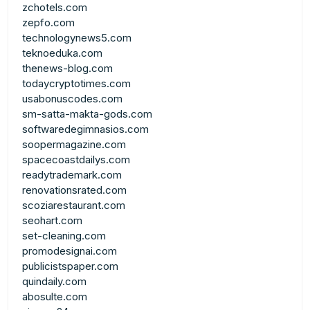
zchotels.com
zepfo.com
technologynews5.com
teknoeduka.com
thenews-blog.com
todaycryptotimes.com
usabonuscodes.com
sm-satta-makta-gods.com
softwaredegimnasios.com
soopermagazine.com
spacecoastdailys.com
readytrademark.com
renovationsrated.com
scoziarestaurant.com
seohart.com
set-cleaning.com
promodesignai.com
publicistspaper.com
quindaily.com
abosulte.com