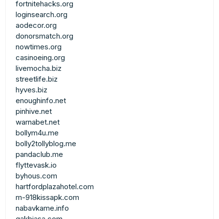
fortnitehacks.org
loginsearch.org
aodecor.org
donorsmatch.org
nowtimes.org
casinoeing.org
livemocha.biz
streetlife.biz
hyves.biz
enoughinfo.net
pinhive.net
warnabet.net
bollym4u.me
bolly2tollyblog.me
pandaclub.me
flyttevask.io
byhous.com
hartfordplazahotel.com
m-918kissapk.com
nabavkame.info
gakbiasa.com