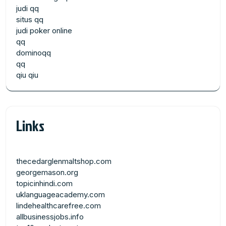
judi qq
situs qq
judi poker online
qq
dominoqq
qq
qiu qiu
Links
thecedarglenmaltshop.com
georgemason.org
topicinhindi.com
uklanguageacademy.com
lindehealthcarefree.com
allbusinessjobs.info