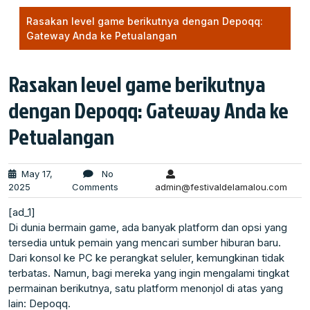
Rasakan level game berikutnya dengan Depoqq:
Gateway Anda ke Petualangan
Rasakan level game berikutnya
dengan Depoqq: Gateway Anda ke
Petualangan
May 17,
No
2025
Comments
admin@festivaldelamalou.com
[ad_1]
Di dunia bermain game, ada banyak platform dan opsi yang
tersedia untuk pemain yang mencari sumber hiburan baru.
Dari konsol ke PC ke perangkat seluler, kemungkinan tidak
terbatas. Namun, bagi mereka yang ingin mengalami tingkat
permainan berikutnya, satu platform menonjol di atas yang
lain: Depoqq.