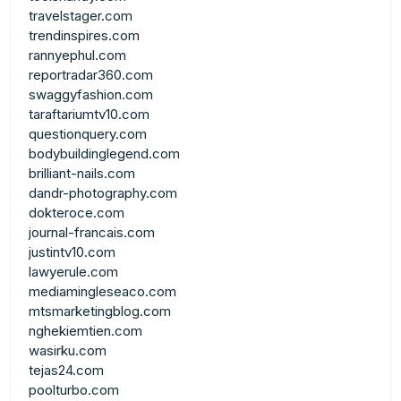
travelstager.com
trendinspires.com
rannyephul.com
reportradar360.com
swaggyfashion.com
taraftariumtv10.com
questionquery.com
bodybuildinglegend.com
brilliant-nails.com
dandr-photography.com
dokteroce.com
journal-francais.com
justintv10.com
lawyerule.com
mediamingleseaco.com
mtsmarketingblog.com
nghekiemtien.com
wasirku.com
tejas24.com
poolturbo.com