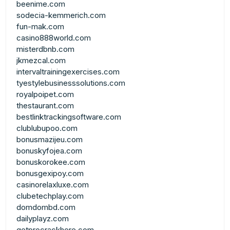
beenime.com
sodecia-kemmerich.com
fun-mak.com
casino888world.com
misterdbnb.com
jkmezcal.com
intervaltrainingexercises.com
tyestylebusinesssolutions.com
royalpoipet.com
thestaurant.com
bestlinktrackingsoftware.com
clublubupoo.com
bonusmazijeu.com
bonuskyfojea.com
bonuskorokee.com
bonusgexipoy.com
casinorelaxluxe.com
clubetechplay.com
domdombd.com
dailyplayz.com
getprocrackhere.com