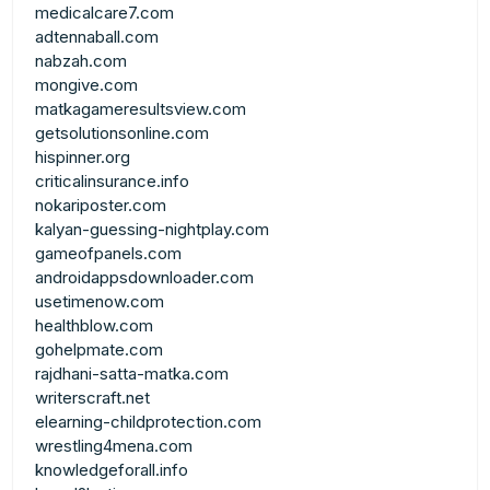
medicalcare7.com
adtennaball.com
nabzah.com
mongive.com
matkagameresultsview.com
getsolutionsonline.com
hispinner.org
criticalinsurance.info
nokariposter.com
kalyan-guessing-nightplay.com
gameofpanels.com
androidappsdownloader.com
usetimenow.com
healthblow.com
gohelpmate.com
rajdhani-satta-matka.com
writerscraft.net
elearning-childprotection.com
wrestling4mena.com
knowledgeforall.info