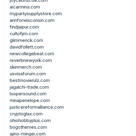
joycebriscoe.com
aicarmina.com
mypartysupplystore.com
annforwisconsin.com
findjaipur.com
cultofjim.com
glimmerick.com
davidfollett.com
newcollegebeat.com
reverbnewyork.com
skinmerch.com
usvisaforum.com
bestmovierulz.com
jagalchi-trade.com
loopersound.com
minapenelope.com
justicereformalliance.com
cryptoglax.com
ohiohobbyplus.com
bogothemes.com
ajino-mingei.com