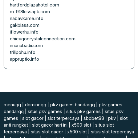
hartfordplazahotel.com
m-918kissapk.com
nabavkame.info
gakbiasa.com
iflowerhu.info
chicagocrystalconnection.com
imanabadii.com
trilipohu.info
appruptio.info
menuqq
|
dominoqq
|
pkv games bandarqq
|
pkv games
bandarqq
|
situs pkv games
|
situs pkv games
|
situs pkv
games
|
slot gacor
|
slot terpercaya
|
sbobet88
|
pkv
|
slot
anti rungkat
|
slot gacor hari ini
|
x500 slot
|
situs slot
terpercaya
|
situs slot gacor
|
x500 slot
|
situs slot terpercaya