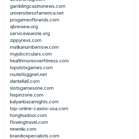
gamblingcasinonews.com
universitiesofamerica.net
progameofbrands.com
qbreview.org
servicewueste.org
zippyrevs.com
matkanumbernow.com
myjobcirculars.com
healthmoreoverfitness.com
topslotxgames.com
routerloggnet.net
dantella6.com
slotsgamesone.com
hispinzone.com
kalyanbazarnights.com
top-online-casino-usa.com
honghuidoor.com
flowingtravel.com
nineniki.com
brandiospecialists.com