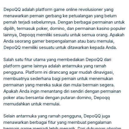
DepoQQ adalah platform game online revolusioner yang
menawarkan pemain gerbang ke petualangan yang belum
pernah terjadi sebelumnya. Dengan berbagai permainan untuk
dipilih, termasuk poker, domino, dan permainan kasino populer
lainnya, Depoqq memiliki sesuatu untuk semua orang. Apakah
Anda seorang gamer berpengalaman atau baru memulai,
DepoQQ memiliki sesuatu untuk ditawarkan kepada Anda.
Salah satu fitur utama yang membedakan DepoQQ dari
platform game lainnya adalah antarmuka yang ramah
pengguna. Platform ini dirancang agar mudah dinavigasi,
membuatnya sederhana bagi pemain untuk menemukan
permainan yang mereka sukai dan mulai bermain segera.
Apakah Anda ingin menantang diri sendiri dengan permainan
poker atau bersantai dengan putaran domino, Depoqq
memudahkan untuk memulai.
Selain antarmuka yang ramah pengguna, DepoQQ juga
menawarkan berbagai fitur yang membuat pengalaman
bermain game menjadi lebih menarik. Dari dukungan obrolan