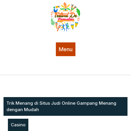
Skip
to
content
Menu
Trik Menang di Situs Judi Online Gampang Menang
dengan Mudah
Casino