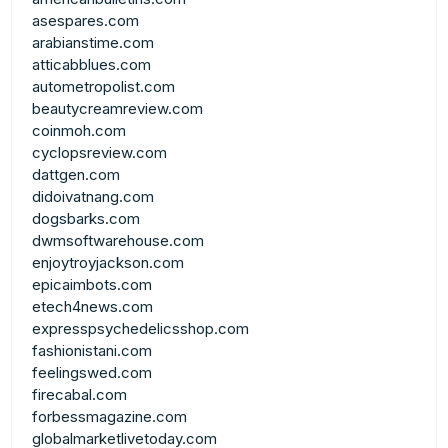
asespares.com
arabianstime.com
atticabblues.com
autometropolist.com
beautycreamreview.com
coinmoh.com
cyclopsreview.com
dattgen.com
didoivatnang.com
dogsbarks.com
dwmsoftwarehouse.com
enjoytroyjackson.com
epicaimbots.com
etech4news.com
expresspsychedelicsshop.com
fashionistani.com
feelingswed.com
firecabal.com
forbessmagazine.com
globalmarketlivetoday.com