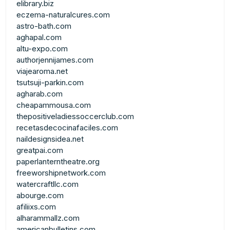
elibrary.biz
eczema-naturalcures.com
astro-bath.com
aghapal.com
altu-expo.com
authorjennijames.com
viajearoma.net
tsutsuji-parkin.com
agharab.com
cheapammousa.com
thepositiveladiessoccerclub.com
recetasdecocinafaciles.com
naildesignsidea.net
greatpai.com
paperlanterntheatre.org
freeworshipnetwork.com
watercraftllc.com
abourge.com
afiliixs.com
alharammallz.com
americanbulletins.com