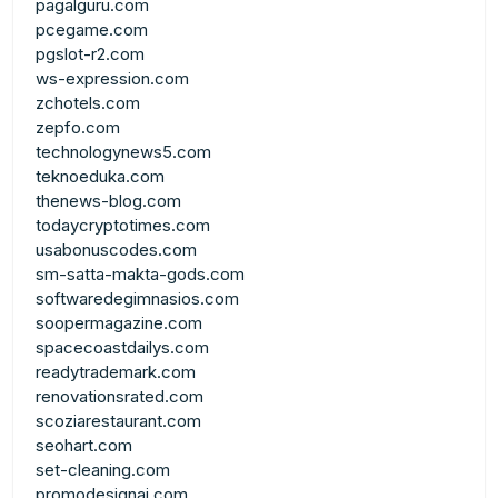
pagalguru.com
pcegame.com
pgslot-r2.com
ws-expression.com
zchotels.com
zepfo.com
technologynews5.com
teknoeduka.com
thenews-blog.com
todaycryptotimes.com
usabonuscodes.com
sm-satta-makta-gods.com
softwaredegimnasios.com
soopermagazine.com
spacecoastdailys.com
readytrademark.com
renovationsrated.com
scoziarestaurant.com
seohart.com
set-cleaning.com
promodesignai.com