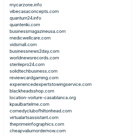
mycarzone.info
vibecasaconcepts.com
quantum24.info
quantenki.com
businessmagazineusa.com
medicwellcare.com
vidsmall.com
businessnews2day.com
worldnewsrecords.com
sterilepro24.com
solidtechbusiness.com
reviewcardgaming.com
experiencedexpertstowingservice.com
blackheadsshop.com
location-voiture-casablanca.org
kpaulbartelme.com
comedyclubofhiltonhead.com
virtualartsassistant.com
theprimeinfographics.com
cheapvaliumordernow.com