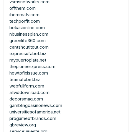
vsmsnetworks.com
offthem.com
ibommatv.com
techporfit.com
bekasionline.com
nbusinessplan.com
greenlife360.com
cantshoutitout.com
expressufabet.biz
mypuertoplata.net
thepioneerxpress.com
howtofixissue.com
teamufabet.biz
webfullform.com
allviddownload.com
decorsmag.com
gamblingcasinonews.com
universitiesofamerica.net
progameofbrands.com
qbreview.org
servicewueste.org