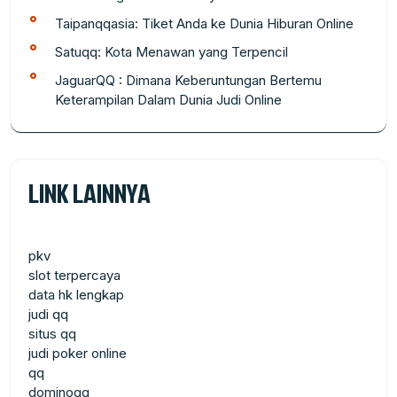
Taipanqqasia: Tiket Anda ke Dunia Hiburan Online
Satuqq: Kota Menawan yang Terpencil
JaguarQQ : Dimana Keberuntungan Bertemu
Keterampilan Dalam Dunia Judi Online
LINK LAINNYA
pkv
slot terpercaya
data hk lengkap
judi qq
situs qq
judi poker online
qq
dominoqq