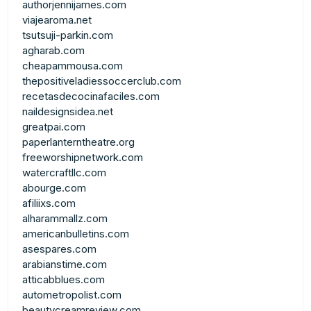
authorjennijames.com
viajearoma.net
tsutsuji-parkin.com
agharab.com
cheapammousa.com
thepositiveladiessoccerclub.com
recetasdecocinafaciles.com
naildesignsidea.net
greatpai.com
paperlanterntheatre.org
freeworshipnetwork.com
watercraftllc.com
abourge.com
afiliixs.com
alharammallz.com
americanbulletins.com
asespares.com
arabianstime.com
atticabblues.com
autometropolist.com
beautycreamreview.com