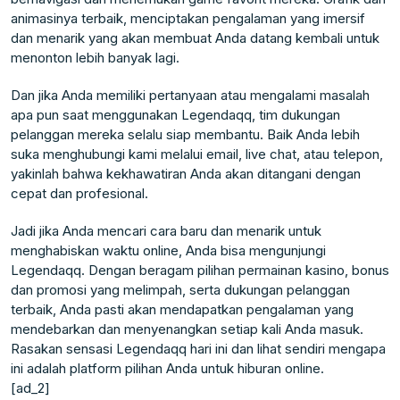
animasinya terbaik, menciptakan pengalaman yang imersif
dan menarik yang akan membuat Anda datang kembali untuk
menonton lebih banyak lagi.
Dan jika Anda memiliki pertanyaan atau mengalami masalah
apa pun saat menggunakan Legendaqq, tim dukungan
pelanggan mereka selalu siap membantu. Baik Anda lebih
suka menghubungi kami melalui email, live chat, atau telepon,
yakinlah bahwa kekhawatiran Anda akan ditangani dengan
cepat dan profesional.
Jadi jika Anda mencari cara baru dan menarik untuk
menghabiskan waktu online, Anda bisa mengunjungi
Legendaqq. Dengan beragam pilihan permainan kasino, bonus
dan promosi yang melimpah, serta dukungan pelanggan
terbaik, Anda pasti akan mendapatkan pengalaman yang
mendebarkan dan menyenangkan setiap kali Anda masuk.
Rasakan sensasi Legendaqq hari ini dan lihat sendiri mengapa
ini adalah platform pilihan Anda untuk hiburan online.
[ad_2]