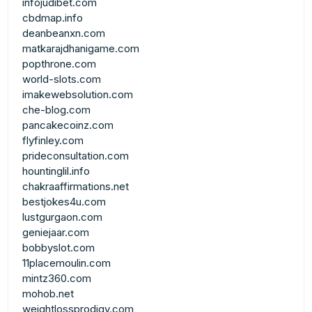
infojudibet.com
cbdmap.info
deanbeanxn.com
matkarajdhanigame.com
popthrone.com
world-slots.com
imakewebsolution.com
che-blog.com
pancakecoinz.com
flyfinley.com
prideconsultation.com
hountinglil.info
chakraaffirmations.net
bestjokes4u.com
lustgurgaon.com
geniejaar.com
bobbyslot.com
11placemoulin.com
mintz360.com
mohob.net
weightlossprodigy.com