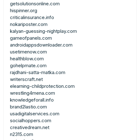
getsolutionsonline.com
hispinner.org
criticalinsurance.info
nokariposter.com
kalyan-guessing-nightplay.com
gameofpanels.com
androidappsdownloader.com
usetimenow.com
healthblow.com
gohelpmate.com
rajdhani-satta-matka.com
writerscraft.net
elearning-childprotection.com
wrestling4mena.com
knowledgeforall.info
brand2lastio.com
usadigitalservices.com
socialhoppers.com
creativedream.net
n2315.com