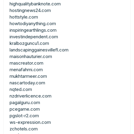
highqualitybanknote.com
hostingnews24.com
hottstyle.com
howtodiyanything.com
inspiringearthlings.com
investindependent.com
kralbozguncu1.com
landscapinggainesvillefl.com
maisonhauturier.com
mascreator.com
menafahmi.com
mukhtarmeer.com
nascartoday.com
nqted.com
nzdriverlicence.com
pagalguru.com
pcegame.com
pgslot-r2.com
ws-expression.com
zchotels.com