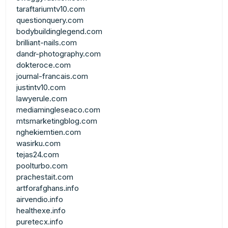
taraftariumtv10.com
questionquery.com
bodybuildinglegend.com
brilliant-nails.com
dandr-photography.com
dokteroce.com
journal-francais.com
justintv10.com
lawyerule.com
mediamingleseaco.com
mtsmarketingblog.com
nghekiemtien.com
wasirku.com
tejas24.com
poolturbo.com
prachestait.com
artforafghans.info
airvendio.info
healthexe.info
puretecx.info