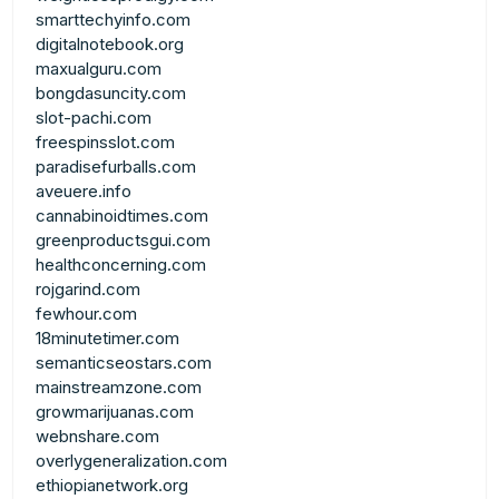
smarttechyinfo.com
digitalnotebook.org
maxualguru.com
bongdasuncity.com
slot-pachi.com
freespinsslot.com
paradisefurballs.com
aveuere.info
cannabinoidtimes.com
greenproductsgui.com
healthconcerning.com
rojgarind.com
fewhour.com
18minutetimer.com
semanticseostars.com
mainstreamzone.com
growmarijuanas.com
webnshare.com
overlygeneralization.com
ethiopianetwork.org