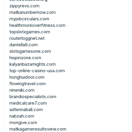
zippyrevs.com
matkanumbernow.com
myjobcirculars.com
healthmoreoverfitness.com
topslotxgames.com
routerloggnet.net
dantella6.com
slotsgamesone.com
hispinzone.com
kalyanbazarnights.com
top-online-casino-usa.com
honghuidoor.com
flowingtravel.com
nineniki.com
brandiospecialists.com
medicalcare7.com
adtennaball.com
nabzah.com
mongive.com
matkagameresultsview.com