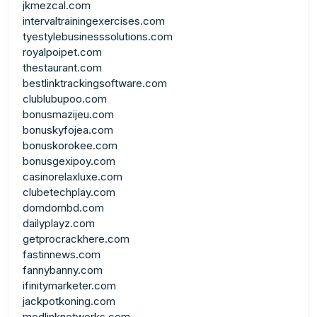
jkmezcal.com
intervaltrainingexercises.com
tyestylebusinesssolutions.com
royalpoipet.com
thestaurant.com
bestlinktrackingsoftware.com
clublubupoo.com
bonusmazijeu.com
bonuskyfojea.com
bonuskorokee.com
bonusgexipoy.com
casinorelaxluxe.com
clubetechplay.com
domdombd.com
dailyplayz.com
getprocrackhere.com
fastinnews.com
fannybanny.com
ifinitymarketer.com
jackpotkoning.com
modlinknetworks.com