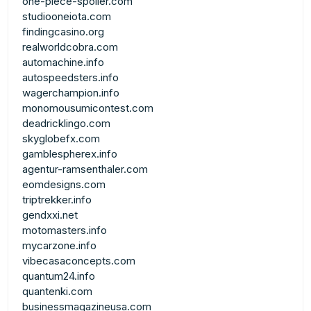
one-piece-spoiler.com
studiooneiota.com
findingcasino.org
realworldcobra.com
automachine.info
autospeedsters.info
wagerchampion.info
monomousumicontest.com
deadricklingo.com
skyglobefx.com
gamblespherex.info
agentur-ramsenthaler.com
eomdesigns.com
triptrekker.info
gendxxi.net
motomasters.info
mycarzone.info
vibecasaconcepts.com
quantum24.info
quantenki.com
businessmagazineusa.com