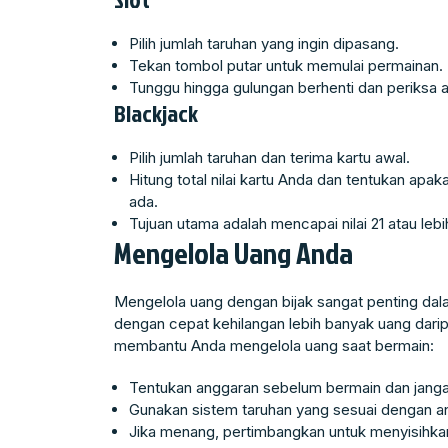
Pilih jumlah taruhan yang ingin dipasang.
Tekan tombol putar untuk memulai permainan.
Tunggu hingga gulungan berhenti dan periksa
Blackjack
Pilih jumlah taruhan dan terima kartu awal.
Hitung total nilai kartu Anda dan tentukan ap
ada.
Tujuan utama adalah mencapai nilai 21 atau leb
Mengelola Uang Anda
Mengelola uang dengan bijak sangat penting da
dengan cepat kehilangan lebih banyak uang dari
membantu Anda mengelola uang saat bermain:
Tentukan anggaran sebelum bermain dan jangan
Gunakan sistem taruhan yang sesuai dengan a
Jika menang, pertimbangkan untuk menyisihka