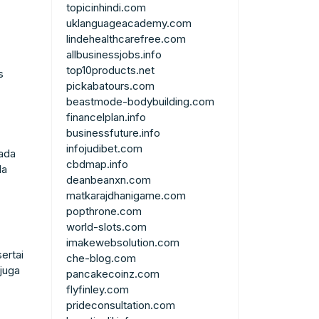
topicinhindi.com
uklanguageacademy.com
lindehealthcarefree.com
allbusinessjobs.info
top10products.net
s
pickabatours.com
beastmode-bodybuilding.com
financelplan.info
businessfuture.info
infojudibet.com
pada
cbdmap.info
da
deanbeanxn.com
matkarajdhanigame.com
popthrone.com
world-slots.com
imakewebsolution.com
ertai
che-blog.com
juga
pancakecoinz.com
flyfinley.com
prideconsultation.com