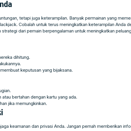
Anda
runtungan, tetapi juga keterampilan. Banyak permainan yang meme
 blackjack. Cobalah untuk terus meningkatkan keterampilan Anda 
an strategi dari pemain berpengalaman untuk meningkatkan peluan
mereka dihitung.
akukannya.
membuat keputusan yang bijaksana.
ugian.
n atau bertahan dengan kartu yang ada.
han jika memungkinkan.
i
enjaga keamanan dan privasi Anda. Jangan pernah memberikan inf