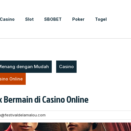
Casino
Slot
SBOBET
Poker
Togel
g Menang dengan Mudah
Casino
sino Online
 Bermain di Casino Online
n@festivaldelamalou.com