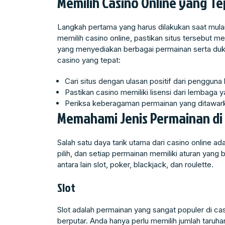
Memilih Casino Online yang T
Langkah pertama yang harus dilakukan saat mulai
memilih casino online, pastikan situs tersebut me
yang menyediakan berbagai permainan serta duku
casino yang tepat:
Cari situs dengan ulasan positif dari pengguna l
Pastikan casino memiliki lisensi dari lembaga y
Periksa keberagaman permainan yang ditawar
Memahami Jenis Permainan di 
Salah satu daya tarik utama dari casino online a
pilih, dan setiap permainan memiliki aturan yan
antara lain slot, poker, blackjack, dan roulette.
Slot
Slot adalah permainan yang sangat populer di ca
berputar. Anda hanya perlu memilih jumlah tar