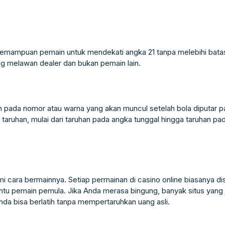
 kemampuan pemain untuk mendekati angka 21 tanpa melebihi bata
ng melawan dealer dan bukan pemain lain.
h pada nomor atau warna yang akan muncul setelah bola diputar 
s taruhan, mulai dari taruhan pada angka tunggal hingga taruhan pa
cara bermainnya. Setiap permainan di casino online biasanya dis
tu pemain pemula. Jika Anda merasa bingung, banyak situs yang 
a bisa berlatih tanpa mempertaruhkan uang asli.