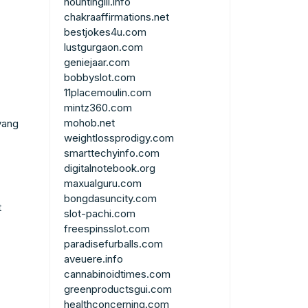
hountinglil.info
chakraaffirmations.net
bestjokes4u.com
lustgurgaon.com
geniejaar.com
bobbyslot.com
11placemoulin.com
mintz360.com
mohob.net
yang
weightlossprodigy.com
smarttechyinfo.com
digitalnotebook.org
maxualguru.com
bongdasuncity.com
t
slot-pachi.com
freespinsslot.com
paradisefurballs.com
aveuere.info
cannabinoidtimes.com
greenproductsgui.com
healthconcerning.com