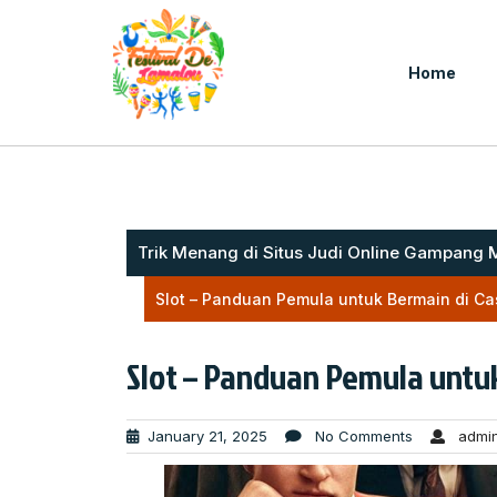
Skip
to
content
Home
Trik Menang di Situs Judi Online Gampan
Slot – Panduan Pemula untuk Bermain di Ca
Slot – Panduan Pemula untuk
January 21, 2025
No Comments
admi