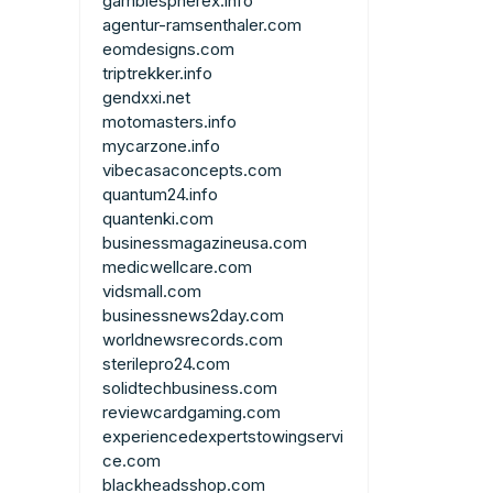
gamblespherex.info
agentur-ramsenthaler.com
eomdesigns.com
triptrekker.info
gendxxi.net
motomasters.info
mycarzone.info
vibecasaconcepts.com
quantum24.info
quantenki.com
businessmagazineusa.com
medicwellcare.com
vidsmall.com
businessnews2day.com
worldnewsrecords.com
sterilepro24.com
solidtechbusiness.com
reviewcardgaming.com
experiencedexpertstowingservi
ce.com
blackheadsshop.com