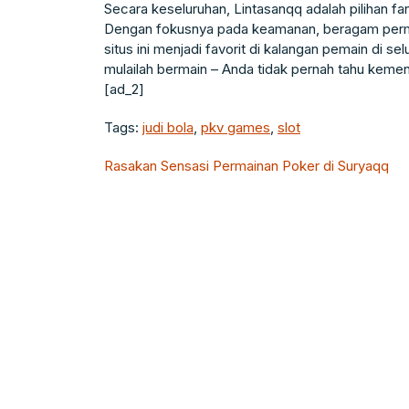
Secara keseluruhan, Lintasanqq adalah pilihan fa
Dengan fokusnya pada keamanan, beragam permai
situs ini menjadi favorit di kalangan pemain di s
mulailah bermain – Anda tidak pernah tahu keme
[ad_2]
Tags:
judi bola
,
pkv games
,
slot
Post
Rasakan Sensasi Permainan Poker di Suryaqq
navigation