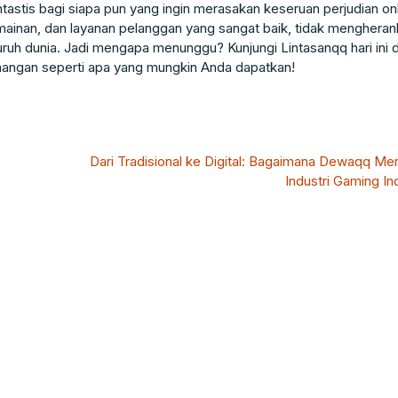
ntastis bagi siapa pun yang ingin merasakan keseruan perjudian onl
nan, dan layanan pelanggan yang sangat baik, tidak mengherank
eluruh dunia. Jadi mengapa menunggu? Kunjungi Lintasanqq hari ini 
nangan seperti apa yang mungkin Anda dapatkan!
Dari Tradisional ke Digital: Bagaimana Dewaqq Mer
Industri Gaming In