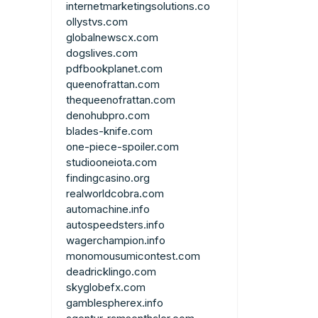
internetmarketingsolutions.co
ollystvs.com
globalnewscx.com
dogslives.com
pdfbookplanet.com
queenofrattan.com
thequeenofrattan.com
denohubpro.com
blades-knife.com
one-piece-spoiler.com
studiooneiota.com
findingcasino.org
realworldcobra.com
automachine.info
autospeedsters.info
wagerchampion.info
monomousumicontest.com
deadricklingo.com
skyglobefx.com
gamblespherex.info