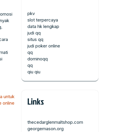
pkv
romosi
slot terpercaya
anyak
data hk lengkap
q.
judi qq
cara
situs qq
judi poker online
mati
qq
si
dominoqq
qq
qiu qiu
a untuk
Links
 online
thecedarglenmaltshop.com
georgemason.org