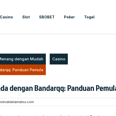
Casino
Slot
SBOBET
Poker
Togel
g Menang dengan Mudah
Casino
ndarqq: Panduan Pemula
Anda dengan Bandarqq: Panduan Pemul
stivaldelamalou.com