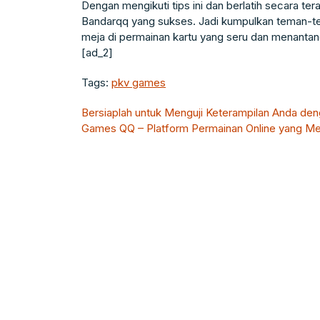
Dengan mengikuti tips ini dan berlatih secara te
Bandarqq yang sukses. Jadi kumpulkan teman-t
meja di permainan kartu yang seru dan menantang
[ad_2]
Tags:
pkv games
Post
Bersiaplah untuk Menguji Keterampilan Anda de
Games QQ – Platform Permainan Online yang M
navigation