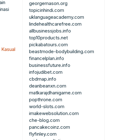
ain
georgemason.org
nasi
topicinhindi.com
uklanguageacademy.com
lindehealthcarefree.com
allbusinessjobs.info
top10products.net
pickabatours.com
 Kasual
beastmode-bodybuilding.com
financelplan.info
businessfuture.info
infojudibet.com
cbdmap.info
deanbeanxn.com
matkarajdhanigame.com
popthrone.com
world-slots.com
imakewebsolution.com
che-blog.com
pancakecoinz.com
flyfinley.com