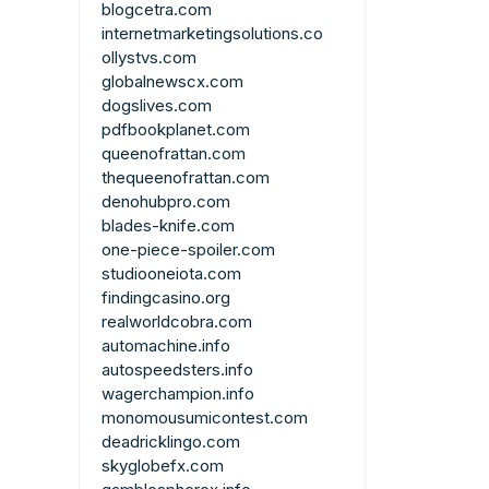
blogcetra.com
internetmarketingsolutions.co
ollystvs.com
globalnewscx.com
dogslives.com
pdfbookplanet.com
queenofrattan.com
thequeenofrattan.com
denohubpro.com
blades-knife.com
one-piece-spoiler.com
studiooneiota.com
findingcasino.org
realworldcobra.com
automachine.info
autospeedsters.info
wagerchampion.info
monomousumicontest.com
deadricklingo.com
skyglobefx.com