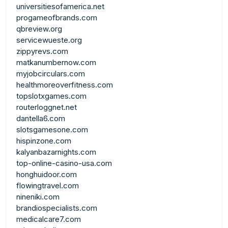
universitiesofamerica.net
progameofbrands.com
qbreview.org
servicewueste.org
zippyrevs.com
matkanumbernow.com
myjobcirculars.com
healthmoreoverfitness.com
topslotxgames.com
routerloggnet.net
dantella6.com
slotsgamesone.com
hispinzone.com
kalyanbazarnights.com
top-online-casino-usa.com
honghuidoor.com
flowingtravel.com
nineniki.com
brandiospecialists.com
medicalcare7.com