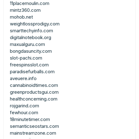
11placemoulin.com
mintz360.com
mohob.net
weightlossprodigy.com
smarttechyinfo.com
digitalnotebook.org
maxualguru.com
bongdasuncity.com
slot-pachi.com
freespinsslot.com
paradisefurballs.com
aveuere.info
cannabinoidtimes.com
greenproductsgui.com
healthconcerning.com
rojgarind.com
fewhour.com
18minutetimer.com
semanticseostars.com
mainstreamzone.com