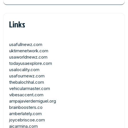
Links
usafullnewz.com
uktimenetwork.com
usaworldnewz.com
todayusaexplore.com
usalocality.com
usafournewz.com
thebalochhal.com
vehicularmaster.com
vibesaccent.com
ampajavierdemiguel.org
brainboosters.co
amberlately.com
joycebriscoe.com
aicarmina.com