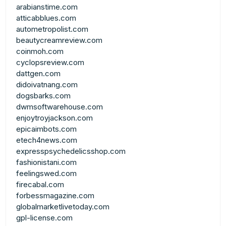
arabianstime.com
atticabblues.com
autometropolist.com
beautycreamreview.com
coinmoh.com
cyclopsreview.com
dattgen.com
didoivatnang.com
dogsbarks.com
dwmsoftwarehouse.com
enjoytroyjackson.com
epicaimbots.com
etech4news.com
expresspsychedelicsshop.com
fashionistani.com
feelingswed.com
firecabal.com
forbessmagazine.com
globalmarketlivetoday.com
gpl-license.com