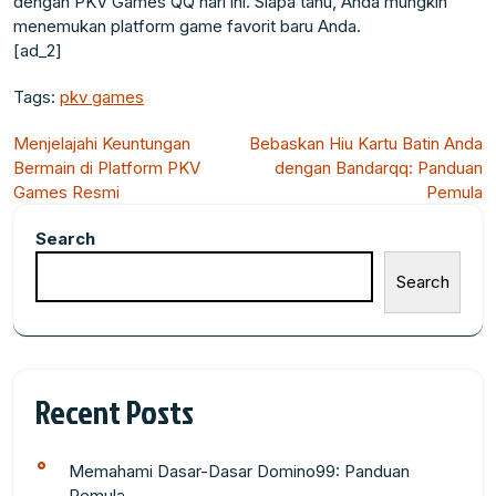
dengan PKV Games QQ hari ini. Siapa tahu, Anda mungkin
menemukan platform game favorit baru Anda.
[ad_2]
Tags:
pkv games
Post
Menjelajahi Keuntungan
Bebaskan Hiu Kartu Batin Anda
Bermain di Platform PKV
dengan Bandarqq: Panduan
navigation
Games Resmi
Pemula
Search
Search
Recent Posts
Memahami Dasar-Dasar Domino99: Panduan
Pemula