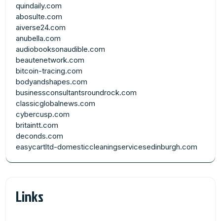
quindaily.com
abosulte.com
aiverse24.com
anubella.com
audiobooksonaudible.com
beautenetwork.com
bitcoin-tracing.com
bodyandshapes.com
businessconsultantsroundrock.com
classicglobalnews.com
cybercusp.com
britaintt.com
deconds.com
easycartltd-domesticcleaningservicesedinburgh.com
Links