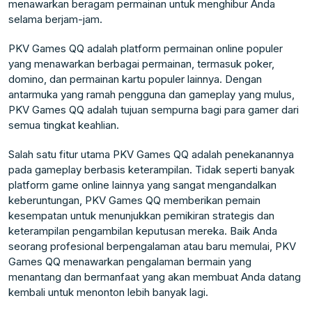
menawarkan beragam permainan untuk menghibur Anda
selama berjam-jam.
PKV Games QQ adalah platform permainan online populer
yang menawarkan berbagai permainan, termasuk poker,
domino, dan permainan kartu populer lainnya. Dengan
antarmuka yang ramah pengguna dan gameplay yang mulus,
PKV Games QQ adalah tujuan sempurna bagi para gamer dari
semua tingkat keahlian.
Salah satu fitur utama PKV Games QQ adalah penekanannya
pada gameplay berbasis keterampilan. Tidak seperti banyak
platform game online lainnya yang sangat mengandalkan
keberuntungan, PKV Games QQ memberikan pemain
kesempatan untuk menunjukkan pemikiran strategis dan
keterampilan pengambilan keputusan mereka. Baik Anda
seorang profesional berpengalaman atau baru memulai, PKV
Games QQ menawarkan pengalaman bermain yang
menantang dan bermanfaat yang akan membuat Anda datang
kembali untuk menonton lebih banyak lagi.