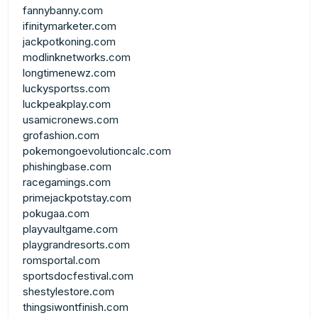
fannybanny.com
ifinitymarketer.com
jackpotkoning.com
modlinknetworks.com
longtimenewz.com
luckysportss.com
luckpeakplay.com
usamicronews.com
grofashion.com
pokemongoevolutioncalc.com
phishingbase.com
racegamings.com
primejackpotstay.com
pokugaa.com
playvaultgame.com
playgrandresorts.com
romsportal.com
sportsdocfestival.com
shestylestore.com
thingsiwontfinish.com