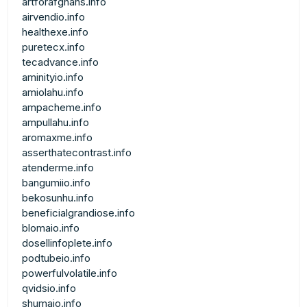
artforafghans.info
airvendio.info
healthexe.info
puretecx.info
tecadvance.info
aminityio.info
amiolahu.info
ampacheme.info
ampullahu.info
aromaxme.info
asserthatecontrast.info
atenderme.info
bangumiio.info
bekosunhu.info
beneficialgrandiose.info
blomaio.info
dosellinfoplete.info
podtubeio.info
powerfulvolatile.info
qvidsio.info
shumaio.info