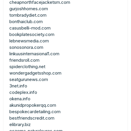
cheapnorthfacejacketsm.com
gurjoshhomes.com
tombradydiet.com
bonthaiclub.com
casusbelli-mod.com
bookplatesociety.com
lebnewsmedia.com
sonosonora.com
linkuusinternasional1.com
friendsroll.com
spiderclothing.net
wondergadgetsshop.com
seatgurunews.com
3net.info
codeplex.info
okena.info
akunidpropokerqq.com
bespokecardetailing.com
bestfriendscredit.com
elibrary.biz
eczema-naturalcures.com