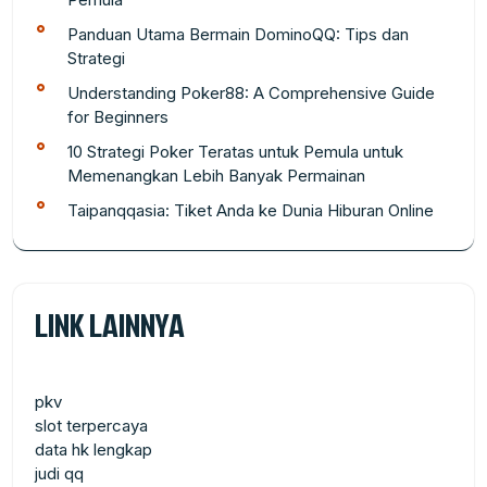
Panduan Utama Bermain DominoQQ: Tips dan
Strategi
Understanding Poker88: A Comprehensive Guide
for Beginners
10 Strategi Poker Teratas untuk Pemula untuk
Memenangkan Lebih Banyak Permainan
Taipanqqasia: Tiket Anda ke Dunia Hiburan Online
LINK LAINNYA
pkv
slot terpercaya
data hk lengkap
judi qq