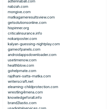
adtennaball.com
nabzah.com
mongive.com
matkagameresultsview.com
getsolutionsonline.com
hispinner.org
criticalinsurance.info
nokariposter.com
kalyan-guessing-nightplay.com
gameofpanels.com
androidappsdownloader.com
usetimenow.com
healthblow.com
gohelpmate.com
rajdhani-satta-matka.com
writerscraft.net
elearning-childprotection.com
wrestling4mena.com
knowledgeforall.info
brand2lastio.com
usadigitalservices.com