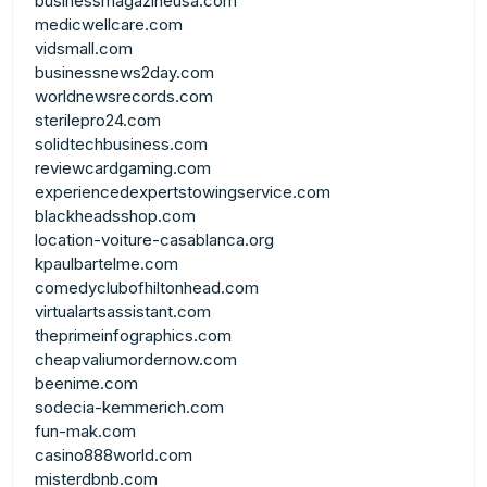
businessmagazineusa.com
medicwellcare.com
vidsmall.com
businessnews2day.com
worldnewsrecords.com
sterilepro24.com
solidtechbusiness.com
reviewcardgaming.com
experiencedexpertstowingservice.com
blackheadsshop.com
location-voiture-casablanca.org
kpaulbartelme.com
comedyclubofhiltonhead.com
virtualartsassistant.com
theprimeinfographics.com
cheapvaliumordernow.com
beenime.com
sodecia-kemmerich.com
fun-mak.com
casino888world.com
misterdbnb.com