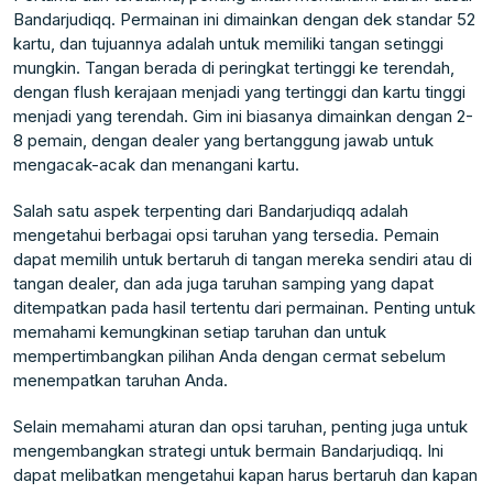
Bandarjudiqq. Permainan ini dimainkan dengan dek standar 52
kartu, dan tujuannya adalah untuk memiliki tangan setinggi
mungkin. Tangan berada di peringkat tertinggi ke terendah,
dengan flush kerajaan menjadi yang tertinggi dan kartu tinggi
menjadi yang terendah. Gim ini biasanya dimainkan dengan 2-
8 pemain, dengan dealer yang bertanggung jawab untuk
mengacak-acak dan menangani kartu.
Salah satu aspek terpenting dari Bandarjudiqq adalah
mengetahui berbagai opsi taruhan yang tersedia. Pemain
dapat memilih untuk bertaruh di tangan mereka sendiri atau di
tangan dealer, dan ada juga taruhan samping yang dapat
ditempatkan pada hasil tertentu dari permainan. Penting untuk
memahami kemungkinan setiap taruhan dan untuk
mempertimbangkan pilihan Anda dengan cermat sebelum
menempatkan taruhan Anda.
Selain memahami aturan dan opsi taruhan, penting juga untuk
mengembangkan strategi untuk bermain Bandarjudiqq. Ini
dapat melibatkan mengetahui kapan harus bertaruh dan kapan