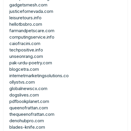
gadgetsmesh.com
justicefornevada.com
leisuretours.info
hellotbsbro.com
farmandpetscare.com
computingservice.info
caiofracini.com
techpositive.info
unseonrang.com
pak-urdu-poetry.com
blogcetra.com
internetmarketingsolutions.co
ollystvs.com
globalnewscx.com
dogslives.com
pdfbookplanet.com
queenofrattan.com
thequeenofrattan.com
denohubpro.com
blades-knife.com