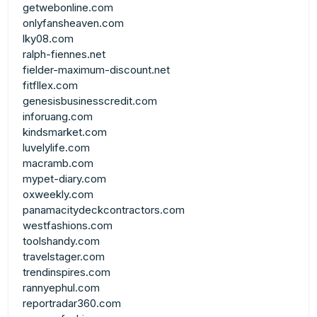
getwebonline.com
onlyfansheaven.com
lky08.com
ralph-fiennes.net
fielder-maximum-discount.net
fitfllex.com
genesisbusinesscredit.com
inforuang.com
kindsmarket.com
luvelylife.com
macramb.com
mypet-diary.com
oxweekly.com
panamacitydeckcontractors.com
westfashions.com
toolshandy.com
travelstager.com
trendinspires.com
rannyephul.com
reportradar360.com