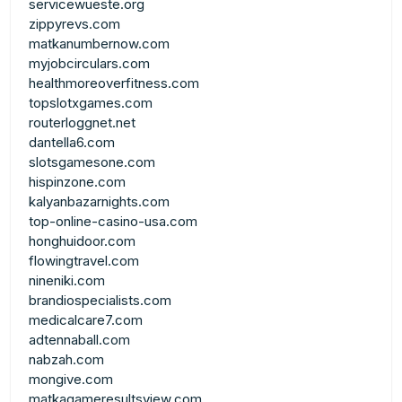
servicewueste.org
zippyrevs.com
matkanumbernow.com
myjobcirculars.com
healthmoreoverfitness.com
topslotxgames.com
routerloggnet.net
dantella6.com
slotsgamesone.com
hispinzone.com
kalyanbazarnights.com
top-online-casino-usa.com
honghuidoor.com
flowingtravel.com
nineniki.com
brandiospecialists.com
medicalcare7.com
adtennaball.com
nabzah.com
mongive.com
matkagameresultsview.com