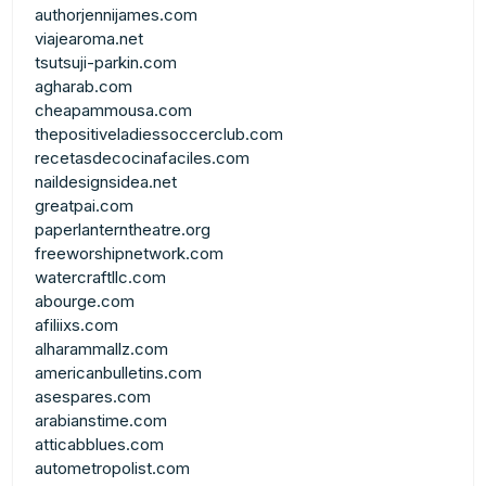
authorjennijames.com
viajearoma.net
tsutsuji-parkin.com
agharab.com
cheapammousa.com
thepositiveladiessoccerclub.com
recetasdecocinafaciles.com
naildesignsidea.net
greatpai.com
paperlanterntheatre.org
freeworshipnetwork.com
watercraftllc.com
abourge.com
afiliixs.com
alharammallz.com
americanbulletins.com
asespares.com
arabianstime.com
atticabblues.com
autometropolist.com