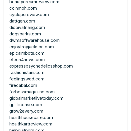
beautycreamreview.com
coinmoh.com
cyclopsreview.com
dattgen.com
didoivatnang.com
dogsbarks.com
dwmsoftwarehouse.com
enjoytroyjackson.com
epicaimbots.com
etech4news.com
expresspsychedelicsshop.com
fashionistani.com
feelingswed.com
firecabal.com
forbessmagazine.com
globalmarketlivetoday.com
gpl-license.com
grow2every.com
healthhousecare.com
healthkartreview.com
helpquitporn.com