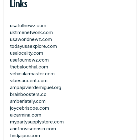
Links
usafullnewz.com
uktimenetwork.com
usaworldnewz.com
todayusaexplore.com
usalocality.com
usafournewz.com
thebalochhal.com
vehicularmaster.com
vibesaccent.com
ampajavierdemiguel.org
brainboosters.co
amberlately.com
joycebriscoe.com
aicarmina.com
mypartysupplystore.com
annforwisconsin.com
findjaipur.com