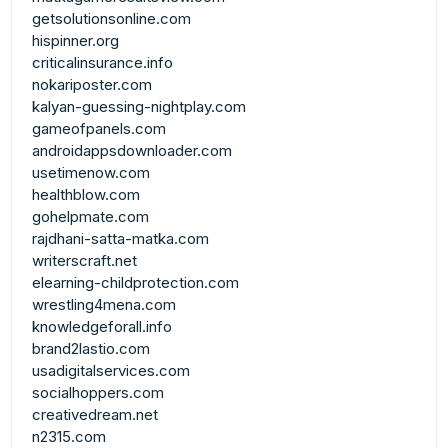
getsolutionsonline.com
hispinner.org
criticalinsurance.info
nokariposter.com
kalyan-guessing-nightplay.com
gameofpanels.com
androidappsdownloader.com
usetimenow.com
healthblow.com
gohelpmate.com
rajdhani-satta-matka.com
writerscraft.net
elearning-childprotection.com
wrestling4mena.com
knowledgeforall.info
brand2lastio.com
usadigitalservices.com
socialhoppers.com
creativedream.net
n2315.com