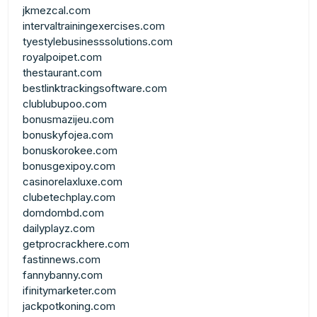
jkmezcal.com
intervaltrainingexercises.com
tyestylebusinesssolutions.com
royalpoipet.com
thestaurant.com
bestlinktrackingsoftware.com
clublubupoo.com
bonusmazijeu.com
bonuskyfojea.com
bonuskorokee.com
bonusgexipoy.com
casinorelaxluxe.com
clubetechplay.com
domdombd.com
dailyplayz.com
getprocrackhere.com
fastinnews.com
fannybanny.com
ifinitymarketer.com
jackpotkoning.com