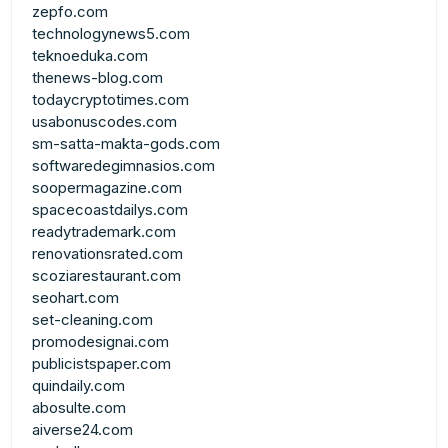
zepfo.com
technologynews5.com
teknoeduka.com
thenews-blog.com
todaycryptotimes.com
usabonuscodes.com
sm-satta-makta-gods.com
softwaredegimnasios.com
soopermagazine.com
spacecoastdailys.com
readytrademark.com
renovationsrated.com
scoziarestaurant.com
seohart.com
set-cleaning.com
promodesignai.com
publicistspaper.com
quindaily.com
abosulte.com
aiverse24.com