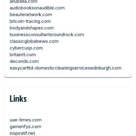
anubella.com
audiobooksonaudible.com
beautenetwork.com
bitcoin-tracing.com
bodyandshapes.com
businessconsultantsroundrock.com
classicglobalnews.com
cybercusp.com
britaintt.com
deconds.com
easycartltd-domesticcleaningservicesedinburgh.com
Links
uae-times.com
gamerifys.com
inspiratif.net