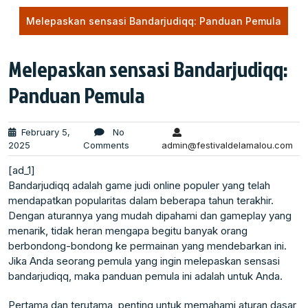
Melepaskan sensasi Bandarjudiqq: Panduan Pemula
Melepaskan sensasi Bandarjudiqq:
Panduan Pemula
February 5,
No
2025
Comments
admin@festivaldelamalou.com
[ad_1]
Bandarjudiqq adalah game judi online populer yang telah
mendapatkan popularitas dalam beberapa tahun terakhir.
Dengan aturannya yang mudah dipahami dan gameplay yang
menarik, tidak heran mengapa begitu banyak orang
berbondong-bondong ke permainan yang mendebarkan ini.
Jika Anda seorang pemula yang ingin melepaskan sensasi
bandarjudiqq, maka panduan pemula ini adalah untuk Anda.
Pertama dan terutama, penting untuk memahami aturan dasar