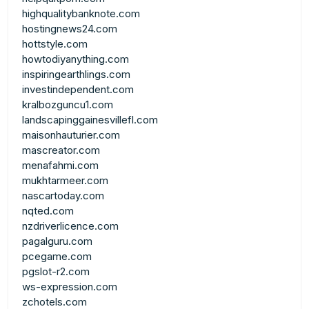
highqualitybanknote.com
hostingnews24.com
hottstyle.com
howtodiyanything.com
inspiringearthlings.com
investindependent.com
kralbozguncu1.com
landscapinggainesvillefl.com
maisonhauturier.com
mascreator.com
menafahmi.com
mukhtarmeer.com
nascartoday.com
nqted.com
nzdriverlicence.com
pagalguru.com
pcegame.com
pgslot-r2.com
ws-expression.com
zchotels.com