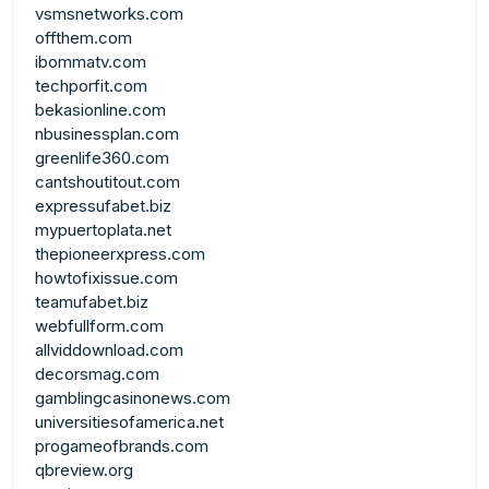
vsmsnetworks.com
offthem.com
ibommatv.com
techporfit.com
bekasionline.com
nbusinessplan.com
greenlife360.com
cantshoutitout.com
expressufabet.biz
mypuertoplata.net
thepioneerxpress.com
howtofixissue.com
teamufabet.biz
webfullform.com
allviddownload.com
decorsmag.com
gamblingcasinonews.com
universitiesofamerica.net
progameofbrands.com
qbreview.org