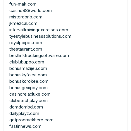
fun-mak.com
casino888world.com
misterdbnb.com
jkmezcal.com
intervaltrainingexercises.com
tyestylebusinesssolutions.com
royalpoipet.com
thestaurant.com
bestlinktrackingsoftware.com
clublubupoo.com
bonusmazijeu.com
bonuskyfojea.com
bonuskorokee.com
bonusgexipoy.com
casinorelaxluxe.com
clubetechplay.com
domdombd.com
dailyplayz.com
getprocrackhere.com
fastinnews.com