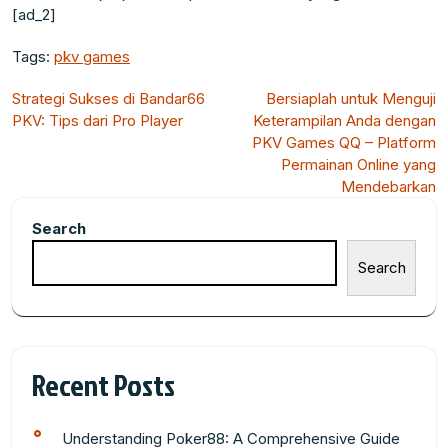
[ad_2]
Tags:
pkv games
Post
Strategi Sukses di Bandar66
Bersiaplah untuk Menguji
PKV: Tips dari Pro Player
Keterampilan Anda dengan
navigation
PKV Games QQ – Platform
Permainan Online yang
Mendebarkan
Search
Search
Recent Posts
Understanding Poker88: A Comprehensive Guide