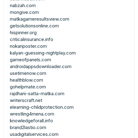
nabzah.com
mongive.com
matkagameresultsview.com
getsolutionsonline.com
hispinner.org
criticalinsurance.info
nokariposter.com
kalyan-guessing-nightplay.com
gameofpanels.com
androidappsdownloader.com
usetimenow.com
healthblow.com
gohelpmate.com
rajdhani-satta-matka.com
writerscraft.net
elearning-childprotection.com
wrestling4mena.com
knowledgeforall.info
brand2lastio.com
usadigitalservices.com