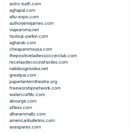
astro-bath.com
aghapal.com
altu-expo.com
authorjennijames.com
viajearoma.net
tsutsuji-parkin.com
agharab.com
cheapammousa.com
thepositiveladiessoccerclub.com
recetasdecocinafaciles.com
naildesignsidea.net
greatpai.com
paperlanterntheatre.org
freeworshipnetwork.com
watercraftllc.com
abourge.com
afiliixs.com
alharammallz.com
americanbulletins.com
asespares.com