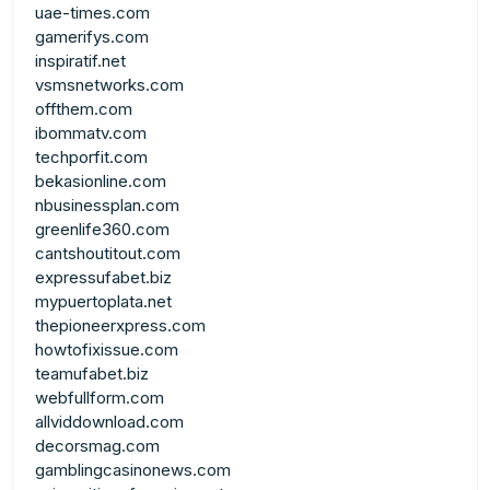
uae-times.com
gamerifys.com
inspiratif.net
vsmsnetworks.com
offthem.com
ibommatv.com
techporfit.com
bekasionline.com
nbusinessplan.com
greenlife360.com
cantshoutitout.com
expressufabet.biz
mypuertoplata.net
thepioneerxpress.com
howtofixissue.com
teamufabet.biz
webfullform.com
allviddownload.com
decorsmag.com
gamblingcasinonews.com