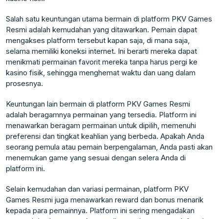
Salah satu keuntungan utama bermain di platform PKV Games
Resmi adalah kemudahan yang ditawarkan. Pemain dapat
mengakses platform tersebut kapan saja, di mana saja,
selama memiliki koneksi internet. Ini berarti mereka dapat
menikmati permainan favorit mereka tanpa harus pergi ke
kasino fisik, sehingga menghemat waktu dan uang dalam
prosesnya.
Keuntungan lain bermain di platform PKV Games Resmi
adalah beragamnya permainan yang tersedia. Platform ini
menawarkan beragam permainan untuk dipilih, memenuhi
preferensi dan tingkat keahlian yang berbeda. Apakah Anda
seorang pemula atau pemain berpengalaman, Anda pasti akan
menemukan game yang sesuai dengan selera Anda di
platform ini.
Selain kemudahan dan variasi permainan, platform PKV
Games Resmi juga menawarkan reward dan bonus menarik
kepada para pemainnya. Platform ini sering mengadakan