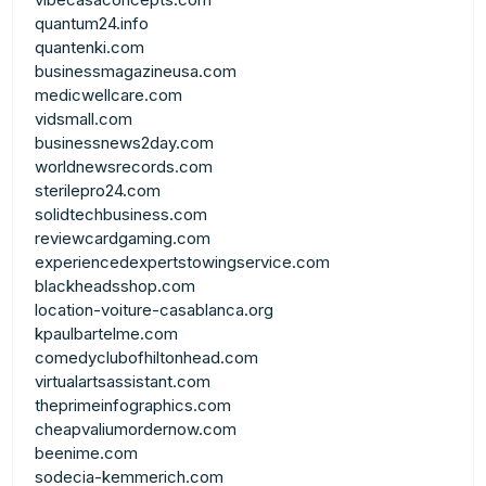
quantum24.info
quantenki.com
businessmagazineusa.com
medicwellcare.com
vidsmall.com
businessnews2day.com
worldnewsrecords.com
sterilepro24.com
solidtechbusiness.com
reviewcardgaming.com
experiencedexpertstowingservice.com
blackheadsshop.com
location-voiture-casablanca.org
kpaulbartelme.com
comedyclubofhiltonhead.com
virtualartsassistant.com
theprimeinfographics.com
cheapvaliumordernow.com
beenime.com
sodecia-kemmerich.com