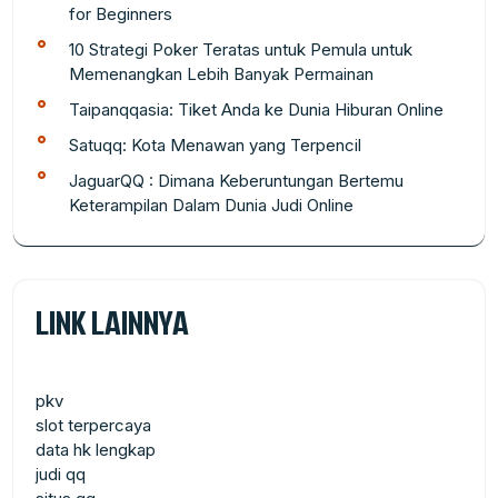
for Beginners
10 Strategi Poker Teratas untuk Pemula untuk
Memenangkan Lebih Banyak Permainan
Taipanqqasia: Tiket Anda ke Dunia Hiburan Online
Satuqq: Kota Menawan yang Terpencil
JaguarQQ : Dimana Keberuntungan Bertemu
Keterampilan Dalam Dunia Judi Online
LINK LAINNYA
pkv
slot terpercaya
data hk lengkap
judi qq