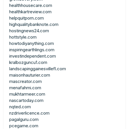
healthhousecare.com
healthkartreview.com
helpquitporn.com
highqualitybanknote.com
hostingnews24.com
hottstyle.com
howtodiyanything.com
inspiringearthlings.com
investindependent.com
kralbozguncu1.com
landscapinggainesvillefl.com
maisonhauturier.com
mascreator.com
menafahmi.com
mukhtarmeer.com
nascartoday.com
nqted.com
nzdriverlicence.com
pagalguru.com
pcegame.com