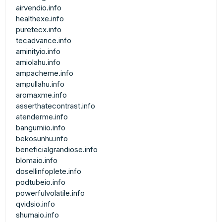
airvendio.info
healthexe.info
puretecx.info
tecadvance.info
aminityio.info
amiolahu.info
ampacheme.info
ampullahu.info
aromaxme.info
asserthatecontrast.info
atenderme.info
bangumiio.info
bekosunhu.info
beneficialgrandiose.info
blomaio.info
dosellinfoplete.info
podtubeio.info
powerfulvolatile.info
qvidsio.info
shumaio.info